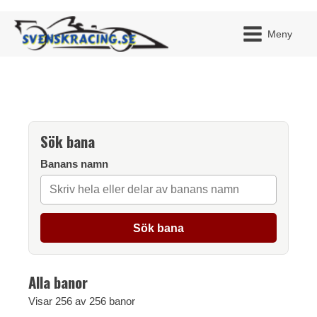
Meny
Sök bana
JAG H
MITT 
BLI ME
Banans namn
Sök bana
Alla banor
Visar
256
av
256
banor