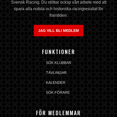
Svensk Racing. Du stöttar ocksp vårt arbete med att
spara alla nutida och historiska racingresultat för
framtiden.
JAG VILL BLI MEDLEM
FUNKTIONER
SÖK KLUBBAR
TÄVLINGAR
KALENDER
SÖK FÖRARE
FÖR MEDLEMMAR