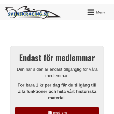
Meny
JAG H
MITT 
Endast för medlemmar
BLI ME
Den här sidan är endast tillgänglig för våra
medlemmar.
För bara 1 kr per dag får du tillgång till
alla funktioner och hela vårt historiska
material.
Bli medlem