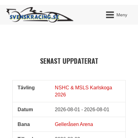
Meny
SENAST UPPDATERAT
JAG H
MITT 
BLI ME
NSHC & MSLS Karlskoga
Tävling
Datum
Bana
Tillagd
2026
2026-08-01 - 2026-08-01
Gelleråsen Arena