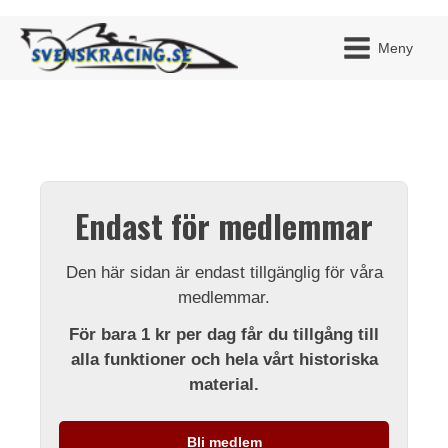
Meny
JAG H
MITT 
Endast för medlemmar
BLI ME
Den här sidan är endast tillgänglig för våra
medlemmar.
För bara 1 kr per dag får du tillgång till
alla funktioner och hela vårt historiska
material.
Bli medlem