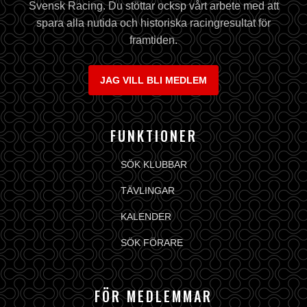
Svensk Racing. Du stöttar ocksp vårt arbete med att
spara alla nutida och historiska racingresultat för
framtiden.
JAG VILL BLI MEDLEM
FUNKTIONER
SÖK KLUBBAR
TÄVLINGAR
KALENDER
SÖK FÖRARE
FÖR MEDLEMMAR