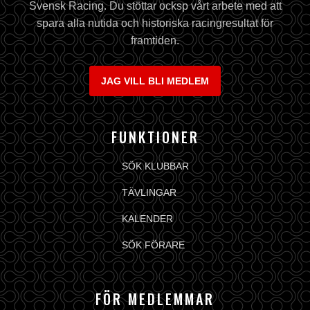
Svensk Racing. Du stöttar ocksp vårt arbete med att
spara alla nutida och historiska racingresultat för
framtiden.
JAG VILL BLI MEDLEM
FUNKTIONER
SÖK KLUBBAR
TÄVLINGAR
KALENDER
SÖK FÖRARE
FÖR MEDLEMMAR