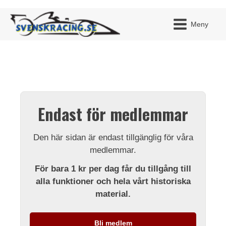
Meny
JAG H
MITT 
Endast för medlemmar
BLI ME
Den här sidan är endast tillgänglig för våra
medlemmar.
För bara 1 kr per dag får du tillgång till
alla funktioner och hela vårt historiska
material.
Bli medlem