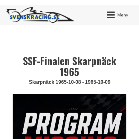
Meny
SSF-Finalen Skarpnäck
JAG H
MITT 
BLI ME
1965
Skarpnäck 1965-10-08 - 1965-10-09