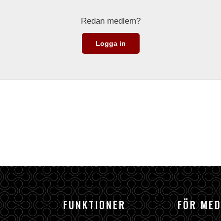
Redan medlem?
Logga in
FUNKTIONER
FÖR ME