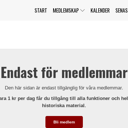
START
MEDLEMSKAP
KALENDER
SENAS
JAG HAR GLÖMT MITT LÖSENORD
MITT KONTO
BLI MEDLEM
Endast för medlemmar
Den här sidan är endast tillgänglig för våra medlemmar.
ra 1 kr per dag får du tillgång till alla funktioner och he
historiska material.
Bli medlem