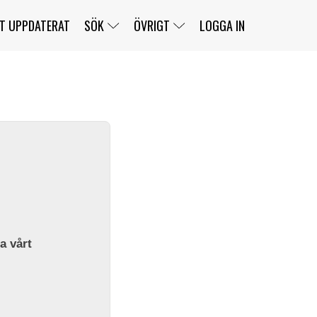
T UPPDATERAT
SÖK
ÖVRIGT
LOGGA IN
SERIER
BANOR
KLASSER
KLUBBAR
FÖRARE
TÄVLINGAR
CUSTOMER PORTAL
NEWSLETTERS UNSUBSCRIBE
SPONSORER
SUPER SALOON
SUPER STAR
GELLERÅSBANAN
LÄNKAR
KOMPLETTERA
PRESS
BENGANS NÖRDSIDA
OM OSS
la vårt
KONTAKT
WEBBSHOP