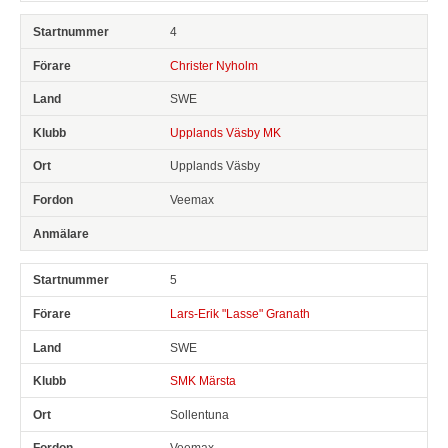
4
Christer Nyholm
SWE
Upplands Väsby MK
Upplands Väsby
Veemax
5
Lars-Erik "Lasse" Granath
SWE
SMK Märsta
Sollentuna
Veemax