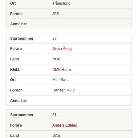
Trångsund
JBS
29
Svein Åeng
NOR
NMK Rana
Mo I Rana
Hansen Mk V
31
Anders Edblad
SWE