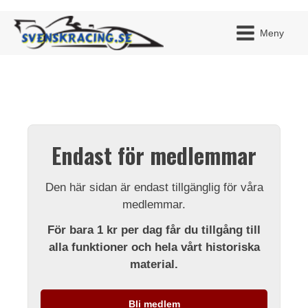
Meny
JAG H
MITT 
Endast för medlemmar
BLI ME
Den här sidan är endast tillgänglig för våra
medlemmar.
För bara 1 kr per dag får du tillgång till
alla funktioner och hela vårt historiska
material.
Bli medlem