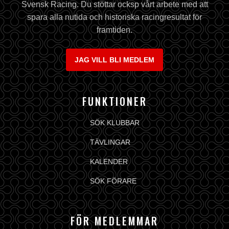
Svensk Racing. Du stöttar ocksp vårt arbete med att
spara alla nutida och historiska racingresultat för
framtiden.
JAG VILL BLI MEDLEM
FUNKTIONER
SÖK KLUBBAR
TÄVLINGAR
KALENDER
SÖK FÖRARE
FÖR MEDLEMMAR