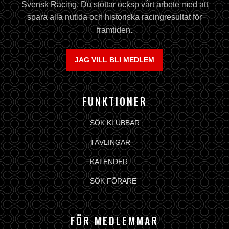
Svensk Racing. Du stöttar ocksp vårt arbete med att
spara alla nutida och historiska racingresultat för
framtiden.
JAG VILL BLI MEDLEM
FUNKTIONER
SÖK KLUBBAR
TÄVLINGAR
KALENDER
SÖK FÖRARE
FÖR MEDLEMMAR