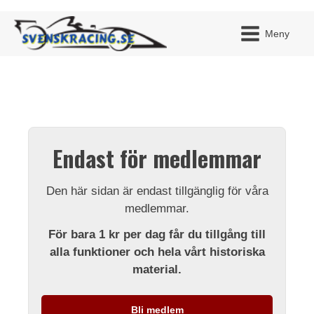
Meny
JAG H
MITT 
Endast för medlemmar
BLI ME
Den här sidan är endast tillgänglig för våra
medlemmar.
För bara 1 kr per dag får du tillgång till
alla funktioner och hela vårt historiska
material.
Bli medlem