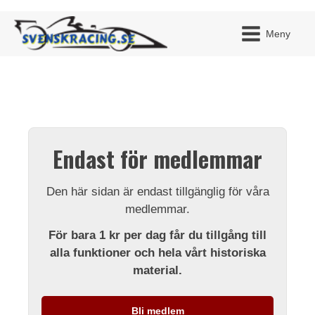
Meny
JAG H
MITT 
Endast för medlemmar
BLI ME
Den här sidan är endast tillgänglig för våra
medlemmar.
För bara 1 kr per dag får du tillgång till
alla funktioner och hela vårt historiska
material.
Bli medlem