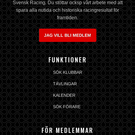
Svensk Racing. Du stöttar ocksp vårt arbete med att
spara alla nutida och historiska racingresultat för
framtiden.
JAG VILL BLI MEDLEM
FUNKTIONER
SÖK KLUBBAR
TÄVLINGAR
KALENDER
SÖK FÖRARE
FÖR MEDLEMMAR