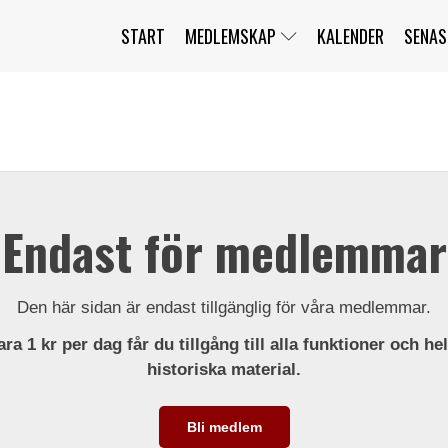
START
MEDLEMSKAP
KALENDER
SENAS
JAG HAR GLÖMT MITT LÖSENORD
MITT KONTO
BLI MEDLEM
Endast för medlemmar
Den här sidan är endast tillgänglig för våra medlemmar.
ra 1 kr per dag får du tillgång till alla funktioner och he
historiska material.
Bli medlem