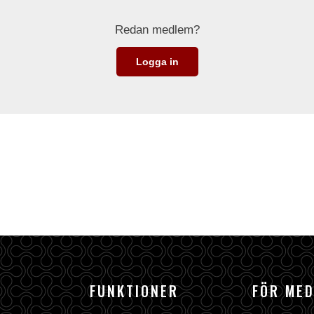
Redan medlem?
Logga in
FUNKTIONER
FÖR ME