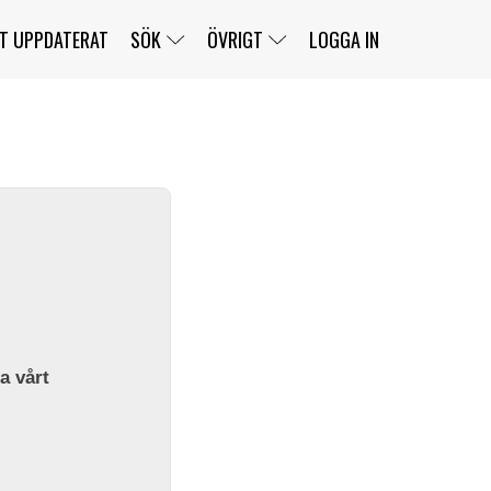
T UPPDATERAT
SÖK
ÖVRIGT
LOGGA IN
SERIER
BANOR
KLASSER
KLUBBAR
FÖRARE
TÄVLINGAR
CUSTOMER PORTAL
NEWSLETTERS UNSUBSCRIBE
SPONSORER
SUPER SALOON
SUPER STAR
GELLERÅSBANAN
LÄNKAR
KOMPLETTERA
PRESS
BENGANS NÖRDSIDA
OM OSS
la vårt
KONTAKT
WEBBSHOP