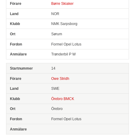
Børre Skiaker
NOR
NMK Sarpsborg
Sørum
Formel Opel Lotus
Trønderbil P W
14
Owe Stridh
SWE
Örebro BMCK
Örebro
Formel Opel Lotus