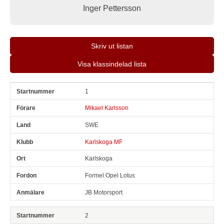
Inger Pettersson
Skriv ut listan
Visa klassindelad lista
1
Snr
Förare
Land
Klubb
Ort
Fordon
Anmälare
Mikael Karlsson
SWE
Karlskoga MF
Karlskoga
Formel Opel Lotus
JB Motorsport
2