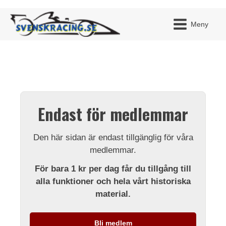
Meny
JAG H
MITT 
Endast för medlemmar
BLI ME
Den här sidan är endast tillgänglig för våra
medlemmar.
För bara 1 kr per dag får du tillgång till
alla funktioner och hela vårt historiska
material.
Bli medlem