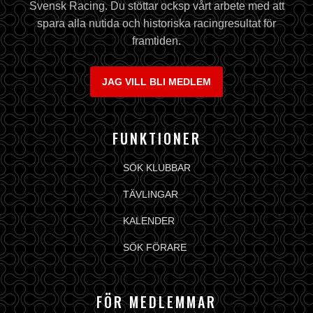
Svensk Racing. Du stöttar ocksp vårt arbete med att
spara alla nutida och historiska racingresultat för
framtiden.
JAG VILL BLI MEDLEM
FUNKTIONER
SÖK KLUBBAR
TÄVLINGAR
KALENDER
SÖK FÖRARE
FÖR MEDLEMMAR