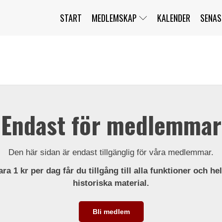
START
MEDLEMSKAP
KALENDER
SENAS
JAG HAR GLÖMT MITT LÖSENORD
MITT KONTO
BLI MEDLEM
Endast för medlemmar
Den här sidan är endast tillgänglig för våra medlemmar.
ra 1 kr per dag får du tillgång till alla funktioner och he
historiska material.
Bli medlem