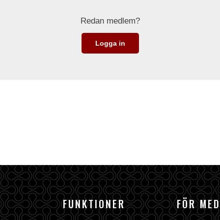
Redan medlem?
Logga in
FUNKTIONER
FÖR ME