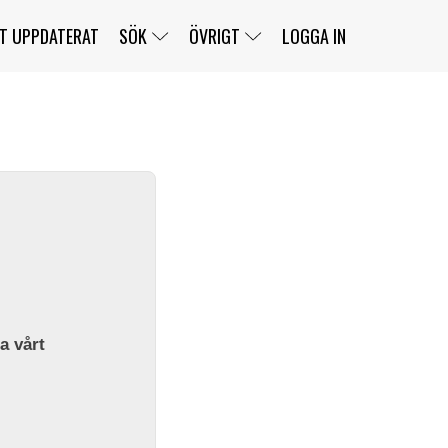
T UPPDATERAT
SÖK
ÖVRIGT
LOGGA IN
SERIER
BANOR
KLASSER
KLUBBAR
FÖRARE
TÄVLINGAR
CUSTOMER PORTAL
NEWSLETTERS UNSUBSCRIBE
SPONSORER
SUPER SALOON
SUPER STAR
GELLERÅSBANAN
LÄNKAR
KOMPLETTERA
PRESS
BENGANS NÖRDSIDA
OM OSS
la vårt
KONTAKT
WEBBSHOP