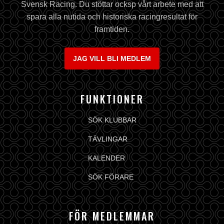
Svensk Racing. Du stöttar ocksp vårt arbete med att
spara alla nutida och historiska racingresultat för
framtiden.
JAG VILL BLI MEDLEM
FUNKTIONER
SÖK KLUBBAR
TÄVLINGAR
KALENDER
SÖK FÖRARE
FÖR MEDLEMMAR