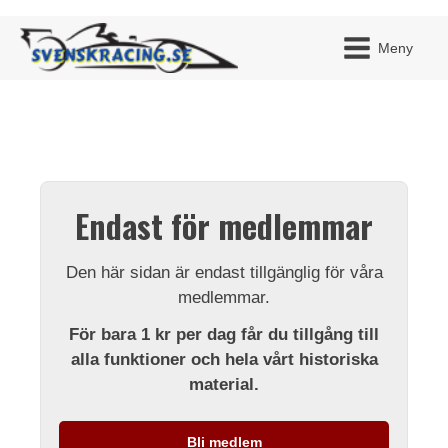
Meny
JAG H
MITT 
Endast för medlemmar
BLI ME
Den här sidan är endast tillgänglig för våra
medlemmar.
För bara 1 kr per dag får du tillgång till
alla funktioner och hela vårt historiska
material.
Bli medlem