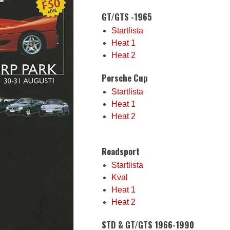
GT/GTS -1965
Startlista
Heat 1
Heat 2
Porsche Cup
Startlista
Heat 1
Heat 2
Roadsport
Startlista
Kval
Heat 1
Heat 2
STD & GT/GTS 1966-1990