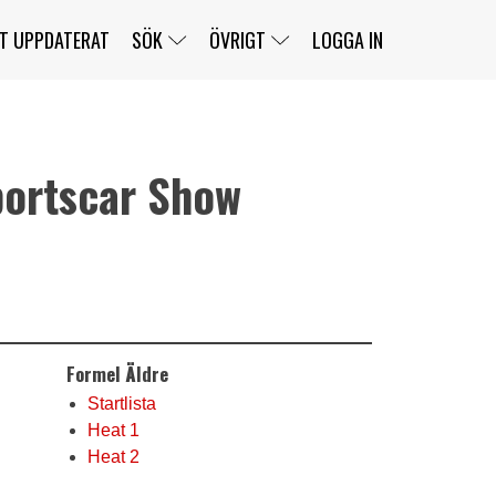
T UPPDATERAT
SÖK
ÖVRIGT
LOGGA IN
ortscar Show
SERIER
BANOR
KLASSER
KLUBBAR
FÖRARE
TÄVLINGAR
CUSTOMER PORTAL
NEWSLETTERS UNSUBSCRIBE
SPONSORER
SUPER SALOON
SUPER STAR
GELLERÅSBANAN
LÄNKAR
KOMPLETTERA
PRESS
BENGANS NÖRDSIDA
Formel Äldre
OM OSS
KONTAKT
WEBBSHOP
Startlista
Heat 1
Heat 2