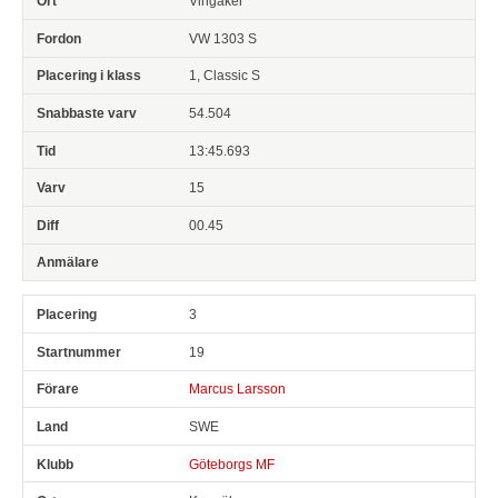
Vingåker
VW 1303 S
1, Classic S
54.504
13:45.693
15
00.45
3
19
Marcus Larsson
SWE
Göteborgs MF