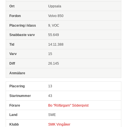
Uppsala
Volvo 850
9, VOC
55.649
14:11.388
15
26.145
13
43
Bo "Röfärgarn" Söderqvist
SWE
SMK Vingåker