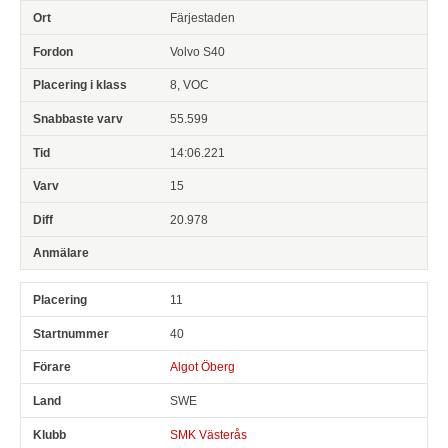
Färjestaden
Volvo S40
8, VOC
55.599
14:06.221
15
20.978
11
40
Algot Öberg
SWE
SMK Västerås