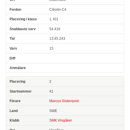
Citroën C4
1, Kl1
54.416
13:45.243
15
2
41
Marcus Söderqvist
SWE
SMK Vingåker