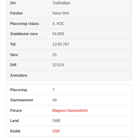
Trollhättan
Volvo 944
4, VOC
54.856
13:55.767
15
10.524
7
49
Magnus Hasselström
SWE
SSK