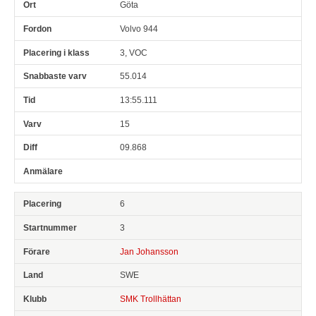
Göta
Volvo 944
3, VOC
55.014
13:55.111
15
09.868
6
3
Jan Johansson
SWE
SMK Trollhättan