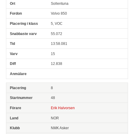
Sollentuna
Volvo 850
5, VOC
55.072
13:58.081
15
12.838
8
48
Erik Halvorsen
NOR
NMK Asker