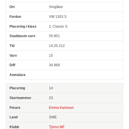
Vingåker
VW 1303 S
2, Classic S
55.901
14:20.212
15
34.969
14
23
Emma Karlsson
SWE
Tjörns MF