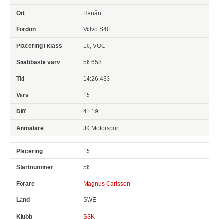
Henån
Volvo S40
10, VOC
56.658
14:26.433
15
41.19
JK Motorsport
15
56
Magnus Carlsson
SWE
SSK