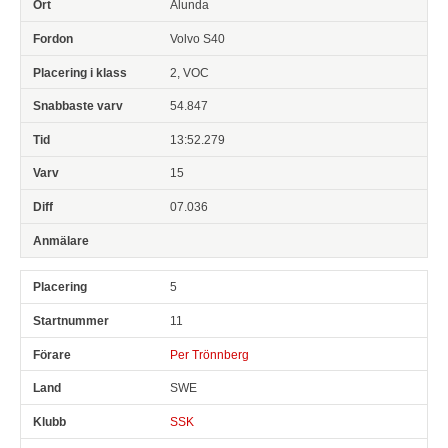
Alunda
Volvo S40
2, VOC
54.847
13:52.279
15
07.036
5
11
Per Trönnberg
SWE
SSK