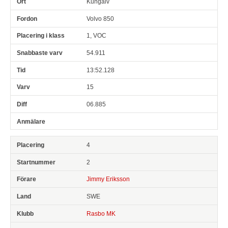
Kungälv
Volvo 850
1, VOC
54.911
13:52.128
15
06.885
4
2
Jimmy Eriksson
SWE
Rasbo MK