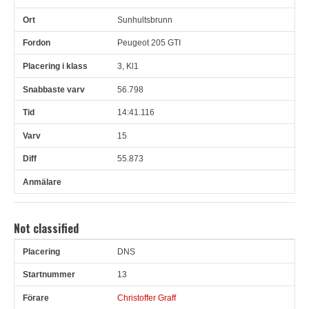
Sunhultsbrunn
Peugeot 205 GTI
3, Kl1
56.798
14:41.116
15
55.873
Not classified
DNS
Pl
Snr
Förare
Land
Klubb
Ort
Fordon
Pl i klass
13
Christoffer Graff