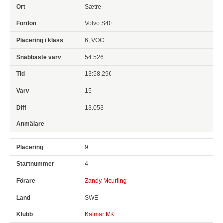
Sætre
Volvo S40
6, VOC
54.526
13:58.296
15
13.053
9
4
Zandy Meurling
SWE
Kalmar MK