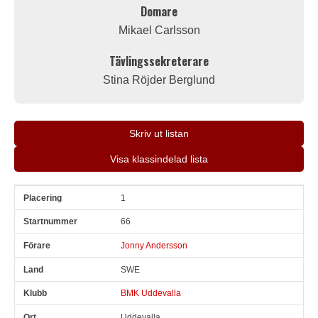
Domare
Mikael Carlsson
Tävlingssekreterare
Stina Röjder Berglund
Skriv ut listan
Visa klassindelad lista
1
Pl
Snr
Förare
Land
Klubb
Ort
Fordon
Pl i klass
66
Jonny Andersson
SWE
BMK Uddevalla
Uddevalla