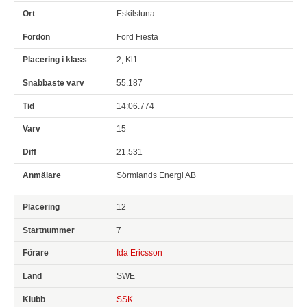
Eskilstuna
Ford Fiesta
2, Kl1
55.187
14:06.774
15
21.531
Sörmlands Energi AB
12
7
Ida Ericsson
SWE
SSK