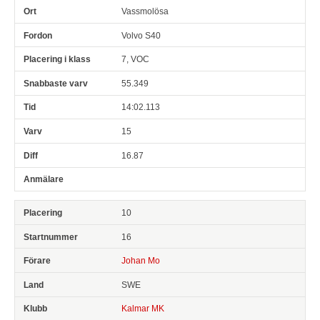
Vassmolösa
Volvo S40
7, VOC
55.349
14:02.113
15
16.87
10
16
Johan Mo
SWE
Kalmar MK