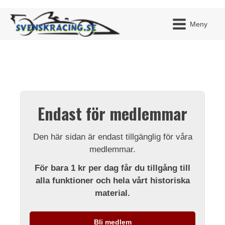
Meny
JAG H
MITT 
Endast för medlemmar
BLI ME
Den här sidan är endast tillgänglig för våra
medlemmar.
För bara 1 kr per dag får du tillgång till
alla funktioner och hela vårt historiska
material.
Bli medlem