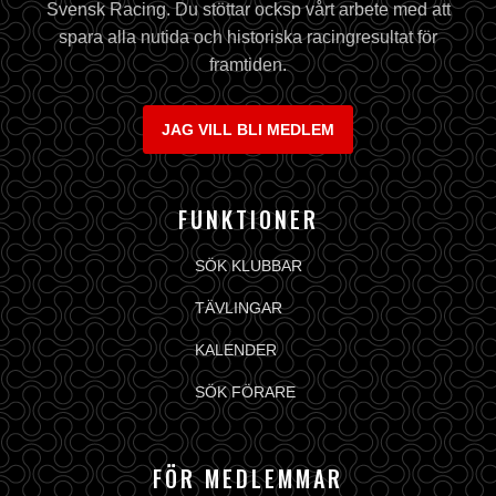
Svensk Racing. Du stöttar ocksp vårt arbete med att
spara alla nutida och historiska racingresultat för
framtiden.
JAG VILL BLI MEDLEM
FUNKTIONER
SÖK KLUBBAR
TÄVLINGAR
KALENDER
SÖK FÖRARE
FÖR MEDLEMMAR