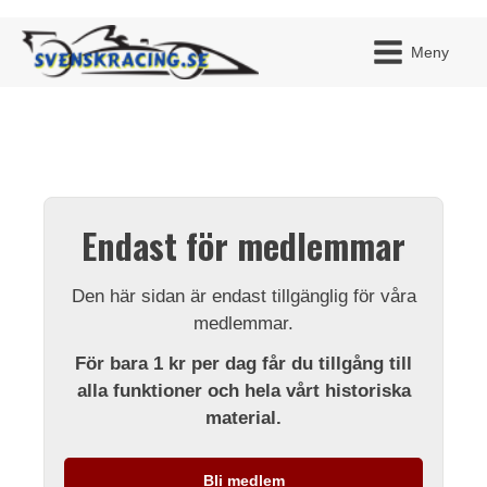
Meny
JAG H
MITT 
Endast för medlemmar
BLI ME
Den här sidan är endast tillgänglig för våra
medlemmar.
För bara 1 kr per dag får du tillgång till
alla funktioner och hela vårt historiska
material.
Bli medlem