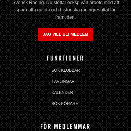
Svensk Racing. Du stöttar ocksp vårt arbete med att
spara alla nutida och historiska racingresultat för
framtiden.
JAG VILL BLI MEDLEM
FUNKTIONER
SÖK KLUBBAR
TÄVLINGAR
KALENDER
SÖK FÖRARE
FÖR MEDLEMMAR