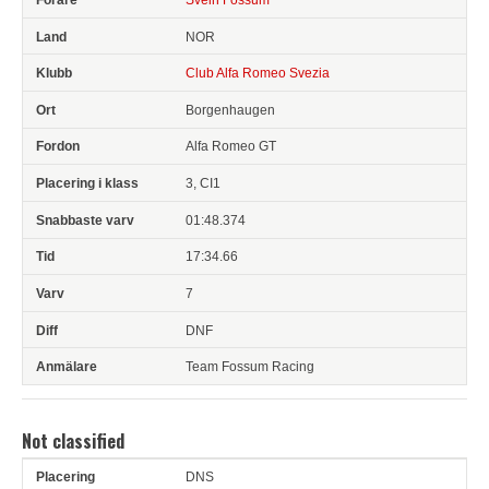
NOR
Club Alfa Romeo Svezia
Borgenhaugen
Alfa Romeo GT
3, CI1
01:48.374
17:34.66
7
DNF
Team Fossum Racing
Not classified
DNS
Pl
Snr
Förare
Land
Klubb
Ort
Fordon
Pl i klass