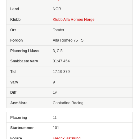
NOR
Klubb Alfa Romeo Norge
Tomter
Alfa Romeo 75 TS
3, CI3
01:47.454
17:19.379
9
1v
Contadino Racing
11
101
Fredrik Hafslund