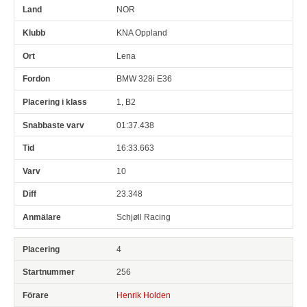
NOR
KNA Oppland
Lena
BMW 328i E36
1, B2
01:37.438
16:33.663
10
23.348
Schjøll Racing
4
256
Henrik Holden