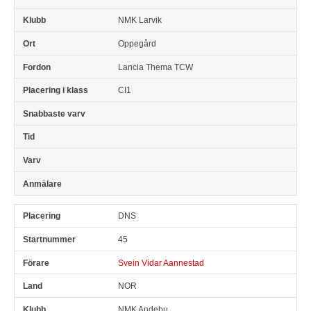
NMK Larvik
Oppegård
Lancia Thema TCW
CI1
DNS
45
Svein Vidar Aannestad
NOR
NMK Andebu