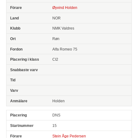
Øyvind Holden
NOR
NMK Valdres
Røn
Alfa Romeo 75
CI2
Holden
DNS
15
Stein Åge Pedersen