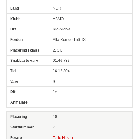
NOR
ABMO
Krokkleiva
Alfa Romeo 156 TS
2, CI3
01:46.733
16:12.304
9
1v
10
71
Terje Nilsen