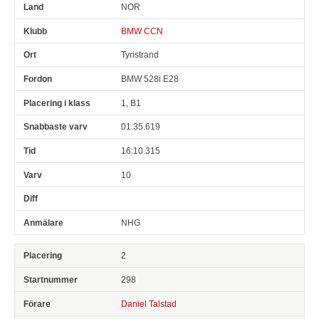
NOR
BMW CCN
Tyristrand
BMW 528i E28
1, B1
01:35.619
16:10.315
10
NHG
2
298
Daniel Talstad