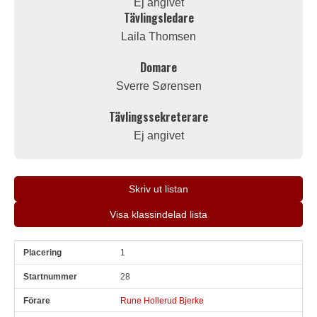
Ej angivet
Tävlingsledare
Laila Thomsen
Domare
Sverre Sørensen
Tävlingssekreterare
Ej angivet
Skriv ut listan
Visa klassindelad lista
1
Pl
Snr
Förare
Land
Klubb
Ort
Fordon
Pl i klass
28
Rune Hollerud Bjerke