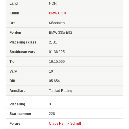
NOR
BMW CCN
Måndalen
BMW 335i E92
2, B1
01:36.125
16:15.969
10
05.654
Talstad Racing
3
228
Claus Henrik Schjøll