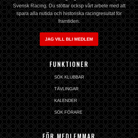
Svensk Racing. Du stöttar ocksp vårt arbete med att
spara alla nutida och historiska racingresultat för
framtiden.
JAG VILL BLI MEDLEM
FUNKTIONER
SÖK KLUBBAR
TÄVLINGAR
KALENDER
SÖK FÖRARE
FÖR MEDLEMMAR