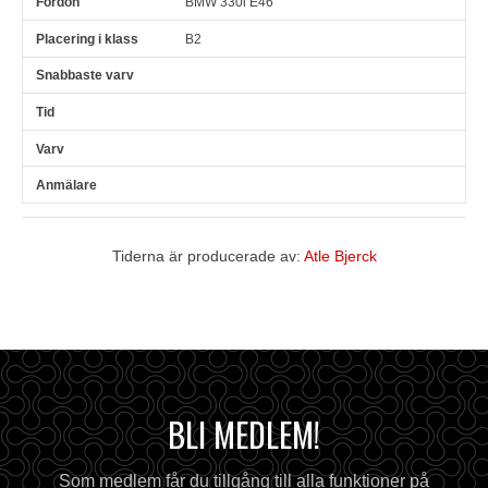
BMW 330i E46
B2
Tiderna är producerade av:
Atle Bjerck
BLI MEDLEM!
Som medlem får du tillgång till alla funktioner på