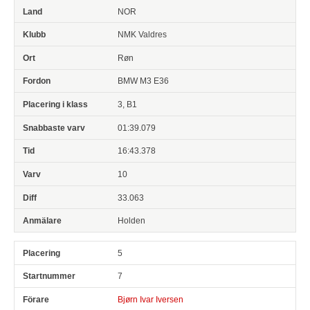
NOR
NMK Valdres
Røn
BMW M3 E36
3, B1
01:39.079
16:43.378
10
33.063
Holden
5
7
Bjørn Ivar Iversen