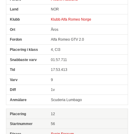
NOR
Klubb Alfa Romeo Norge
Åros
Alfa Romeo GTV 2.0
4, CI3
01:57.711
17:53.413
9
1v
Scuderia Lumbago
12
56
Svein Fossum