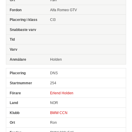
Alfa Romeo GTV
CI3
Holden
DNS
254
Erlend Holden
NOR
BMW CCN
Ron