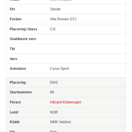
Sande
Alfa Romeo GTJ
CI2
Cyrus Sport
DNS
80
Håvard Kirkeengen
NOR
NMK Valdres
Røn