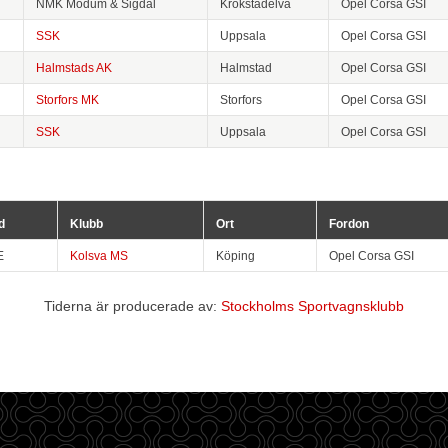
NMK Modum & Sigdal
Krokstadelva
Opel Corsa GSI
SSK
Uppsala
Opel Corsa GSI
Halmstads AK
Halmstad
Opel Corsa GSI
Storfors MK
Storfors
Opel Corsa GSI
SSK
Uppsala
Opel Corsa GSI
d
Klubb
Ort
Fordon
E
Kolsva MS
Köping
Opel Corsa GSI
Tiderna är producerade av:
Stockholms Sportvagnsklubb