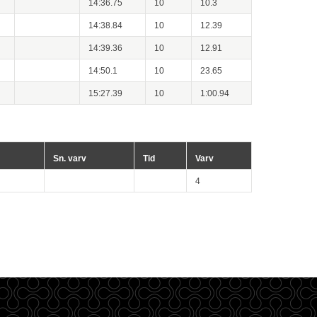
14:36.75
10
10.3
14:38.84
10
12.39
14:39.36
10
12.91
14:50.1
10
23.65
15:27.39
10
1:00.94
Sn. varv
Tid
Varv
4