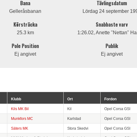
Bana
Tävlingsdatum
Gelleråsbanan
Lördag 24 september 19
Körsträcka
Snabbaste varv
25.3 km
1:26.02, Anette "Nettan" Ha
Pole Position
Publik
Ej angivet
Ej angivet
Klubb
Ort
Fordon
Kils MK Bil
Kil
Opel Corsa GSI
Munkfors MC
Karlstad
Opel Corsa GSI
Säters MK
Stora Skedvi
Opel Corsa GSI