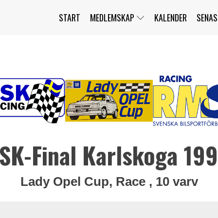
START
MEDLEMSKAP
KALENDER
SENAS
JAG HAR GLÖMT MITT LÖSENORD
MITT KONTO
BLI MEDLEM
SK-Final Karlskoga 19
Lady Opel Cup, Race , 10 varv