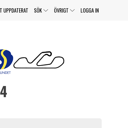
T UPPDATERAT
SÖK
ÖVRIGT
LOGGA IN
SERIER
BANOR
KLASSER
KLUBBAR
FÖRARE
TÄVLINGAR
CUSTOMER PORTAL
NEWSLETTERS UNSUBSCRIBE
SPONSORER
94
SUPER SALOON
SUPER STAR
GELLERÅSBANAN
LÄNKAR
KOMPLETTERA
PRESS
BENGANS NÖRDSIDA
OM OSS
KONTAKT
WEBBSHOP