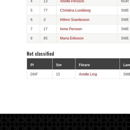
4
13
Anette Persson
NOR
5
77
Christina Lundberg
SWE
6
3
Hillevi Svantesson
SWE
7
17
Irene Persson
SWE
8
85
Maria Eriksson
SWE
Not classified
Pl
Snr
Förare
Lan
DNF
15
Anette Ling
SW