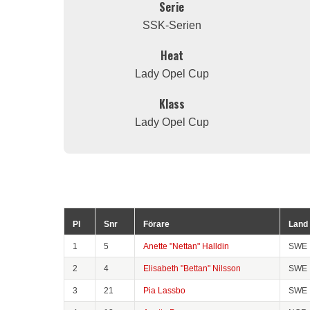
Serie
SSK-Serien
Heat
Lady Opel Cup
Klass
Lady Opel Cup
Pl
Snr
Förare
Land
1
5
Anette "Nettan" Halldin
SWE
2
4
Elisabeth "Bettan" Nilsson
SWE
3
21
Pia Lassbo
SWE