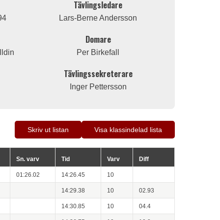
Tävlingsledare
94
Lars-Berne Andersson
Domare
lldin
Per Birkefall
Tävlingssekreterare
Inger Pettersson
Skriv ut listan
Visa klassindelad lista
Sn. varv
Tid
Varv
Diff
01:26.02
14:26.45
10
14:29.38
10
02.93
14:30.85
10
04.4