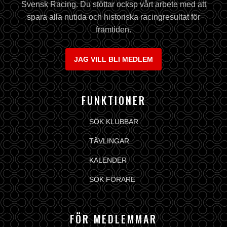
Svensk Racing. Du stöttar ocksp vårt arbete med att
spara alla nutida och historiska racingresultat för
framtiden.
JAG VILL BLI MEDLEM
FUNKTIONER
SÖK KLUBBAR
TÄVLINGAR
KALENDER
SÖK FÖRARE
FÖR MEDLEMMAR