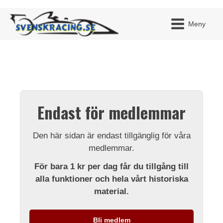
Meny
JAG H
MITT 
Endast för medlemmar
BLI ME
Den här sidan är endast tillgänglig för våra
medlemmar.
För bara 1 kr per dag får du tillgång till
alla funktioner och hela vårt historiska
material.
Bli medlem