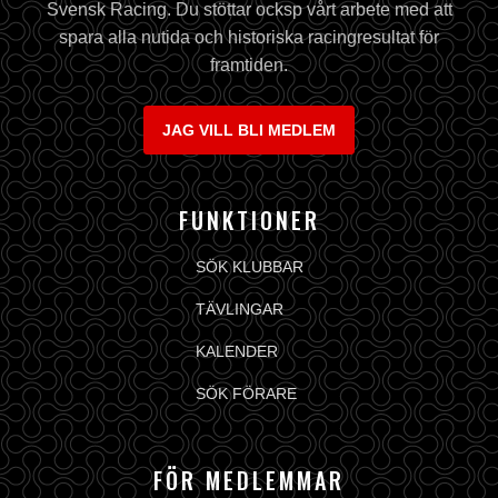
Svensk Racing. Du stöttar ocksp vårt arbete med att
spara alla nutida och historiska racingresultat för
framtiden.
JAG VILL BLI MEDLEM
FUNKTIONER
SÖK KLUBBAR
TÄVLINGAR
KALENDER
SÖK FÖRARE
FÖR MEDLEMMAR