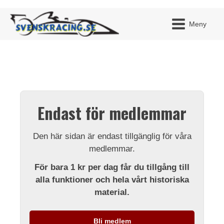
Meny
JAG H
MITT 
Endast för medlemmar
BLI ME
Den här sidan är endast tillgänglig för våra
medlemmar.
För bara 1 kr per dag får du tillgång till
alla funktioner och hela vårt historiska
material.
Bli medlem