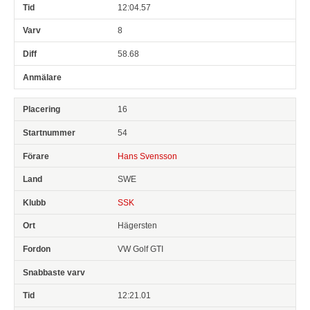
12:04.57
8
58.68
16
54
Hans Svensson
SWE
SSK
Hägersten
VW Golf GTI
12:21.01