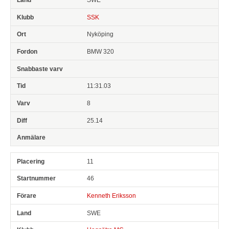
SSK
Nyköping
BMW 320
11:31.03
8
25.14
11
46
Kenneth Eriksson
SWE