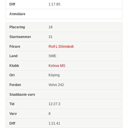
1:17.85
18
31
Rolf L Dömstedt
SWE
Kolsva MS
Köping
Volvo 242
12:27.3
8
1:21.41