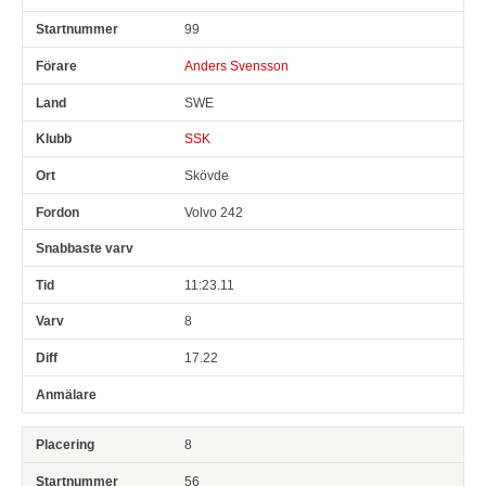
99
Anders Svensson
SWE
SSK
Skövde
Volvo 242
11:23.11
8
17.22
8
56