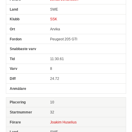
SWE
SSK
Arvika
Peugeot 205 GTI
11:30.61
8
24.72
10
32
Joakim Huselius
SWE