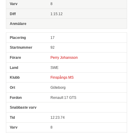
8
1:15.12
17
92
Perry Johansson
SWE
Finspångs MS
Göteborg
Renault 17 GTS
12:23.74
8