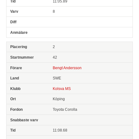
11:05.89
8
2
42
Bengt Andersson
SWE
Kolsva MS
Köping
Toyota Corolla
11:08.68