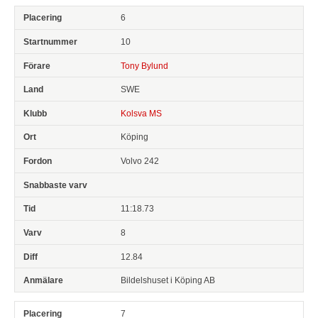
6
10
Tony Bylund
SWE
Kolsva MS
Köping
Volvo 242
11:18.73
8
12.84
Bildelshuset i Köping AB
7