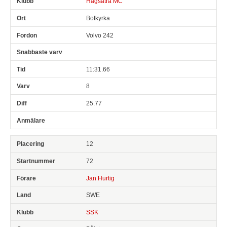
Hagsätra MC
Botkyrka
Volvo 242
11:31.66
8
25.77
12
72
Jan Hurtig
SWE
SSK