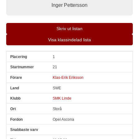
Inger Pettersson
Skriv ut listan
Visa klassindelad lista
1
Pl
Snr
Förare
Land
Klubb
Ort
Fordon
Sn. varv
21
Klas-Erik Eriksson
SWE
SMK Linde
Storå
Opel Ascona