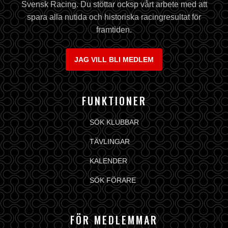
Svensk Racing. Du stöttar ocksp vårt arbete med att
spara alla nutida och historiska racingresultat för
framtiden.
JAG VILL BLI MEDLEM
FUNKTIONER
SÖK KLUBBAR
TÄVLINGAR
KALENDER
SÖK FÖRARE
FÖR MEDLEMMAR