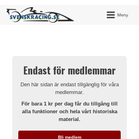
Meny
JAG H
MITT 
Endast för medlemmar
BLI ME
Den här sidan är endast tillgänglig för våra
medlemmar.
För bara 1 kr per dag får du tillgång till
alla funktioner och hela vårt historiska
material.
Bli medlem