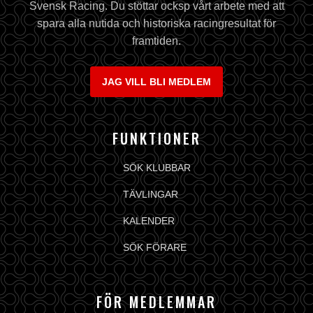
Svensk Racing. Du stöttar ocksp vårt arbete med att
spara alla nutida och historiska racingresultat för
framtiden.
JAG VILL BLI MEDLEM
FUNKTIONER
SÖK KLUBBAR
TÄVLINGAR
KALENDER
SÖK FÖRARE
FÖR MEDLEMMAR