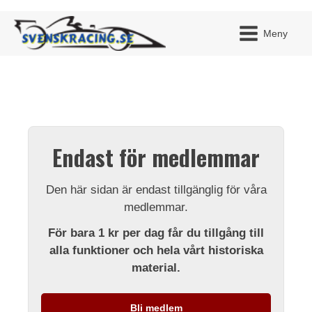
Meny
JAG H
MITT 
Endast för medlemmar
BLI ME
Den här sidan är endast tillgänglig för våra
medlemmar.
För bara 1 kr per dag får du tillgång till
alla funktioner och hela vårt historiska
material.
Bli medlem