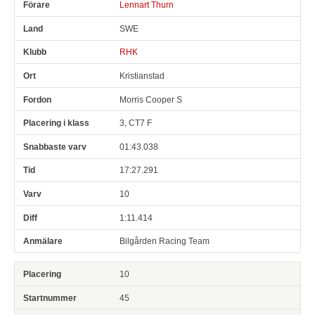
Lennart Thurn
SWE
RHK
Kristianstad
Morris Cooper S
3, CT7 F
01:43.038
17:27.291
10
1:11.414
Bilgården Racing Team
10
45