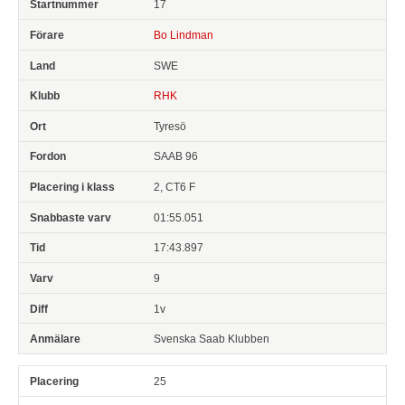
17
Bo Lindman
SWE
RHK
Tyresö
SAAB 96
2, CT6 F
01:55.051
17:43.897
9
1v
Svenska Saab Klubben
25