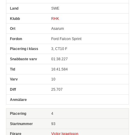
SWE
RHK
Asarum
Ford Falcon Sprint
3, CT10 F
01:38.227
16:41.584
10
25.707
4
93
Victor Israelsson