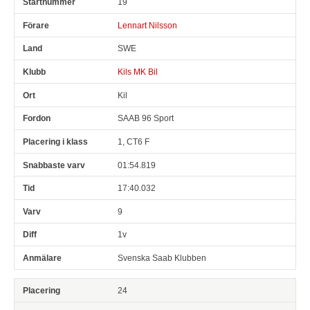
19
Lennart Nilsson
SWE
Kils MK Bil
Kil
SAAB 96 Sport
1, CT6 F
01:54.819
17:40.032
9
1v
Svenska Saab Klubben
24