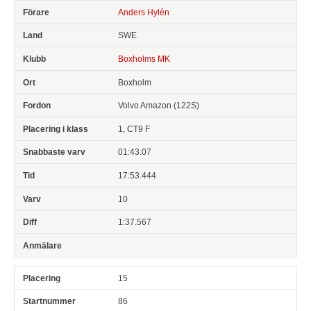
Anders Hylén
SWE
Boxholms MK
Boxholm
Volvo Amazon (122S)
1, CT9 F
01:43.07
17:53.444
10
1:37.567
15
86