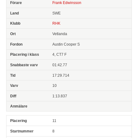
Frank Edwinsson
SWE
RHK
Vetlanda
Austin Cooper S
4, CT7 F
01:42.77
17:29.714
10
1:13.837
11
8