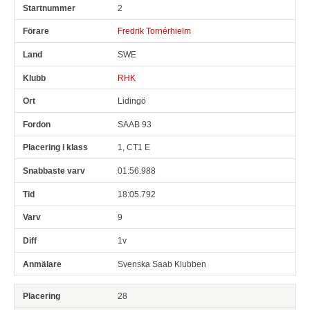
2
Fredrik Tornérhielm
SWE
RHK
Lidingö
SAAB 93
1, CT1 E
01:56.988
18:05.792
9
1v
Svenska Saab Klubben
28