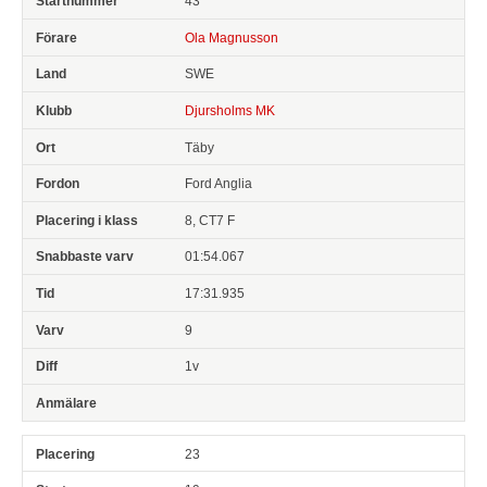
43
Ola Magnusson
SWE
Djursholms MK
Täby
Ford Anglia
8, CT7 F
01:54.067
17:31.935
9
1v
23