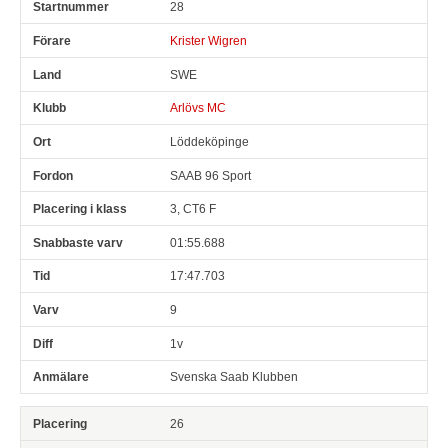
28
Krister Wigren
SWE
Arlövs MC
Löddeköpinge
SAAB 96 Sport
3, CT6 F
01:55.688
17:47.703
9
1v
Svenska Saab Klubben
26