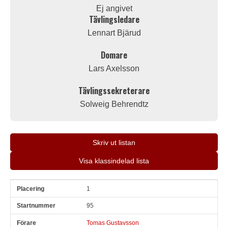
Ej angivet
Tävlingsledare
Lennart Bjärud
Domare
Lars Axelsson
Tävlingssekreterare
Solweig Behrendtz
Skriv ut listan
Visa klassindelad lista
1
Pl
Snr
Förare
Land
Klubb
Ort
Fordon
Pl i klass
95
Tomas Gustavsson