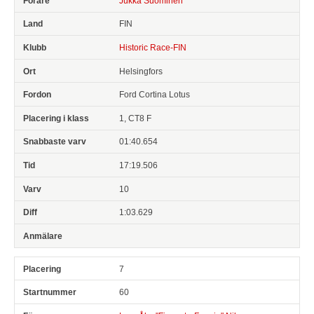
Jukka Suominen
FIN
Historic Race-FIN
Helsingfors
Ford Cortina Lotus
1, CT8 F
01:40.654
17:19.506
10
1:03.629
7
60