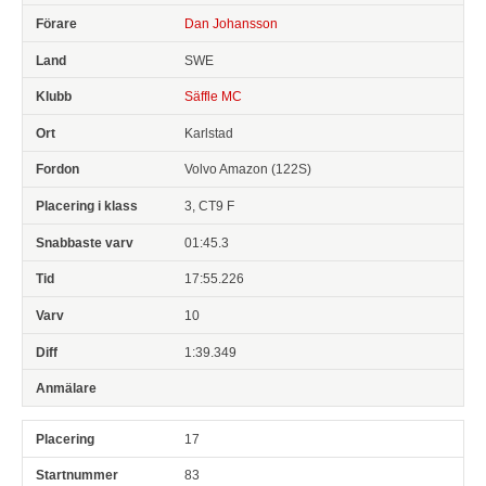
Dan Johansson
SWE
Säffle MC
Karlstad
Volvo Amazon (122S)
3, CT9 F
01:45.3
17:55.226
10
1:39.349
17
83