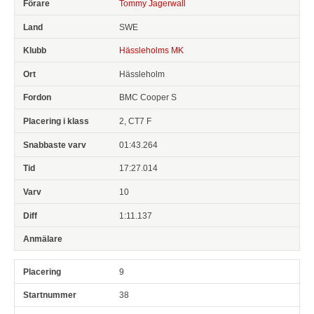
Tommy Jagerwall
SWE
Hässleholms MK
Hässleholm
BMC Cooper S
2, CT7 F
01:43.264
17:27.014
10
1:11.137
9
38