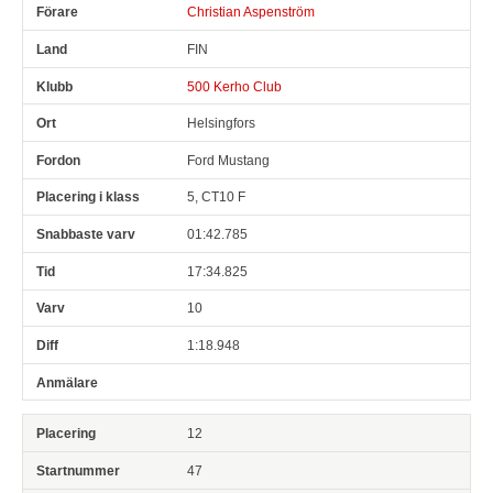
Christian Aspenström
FIN
500 Kerho Club
Helsingfors
Ford Mustang
5, CT10 F
01:42.785
17:34.825
10
1:18.948
12
47