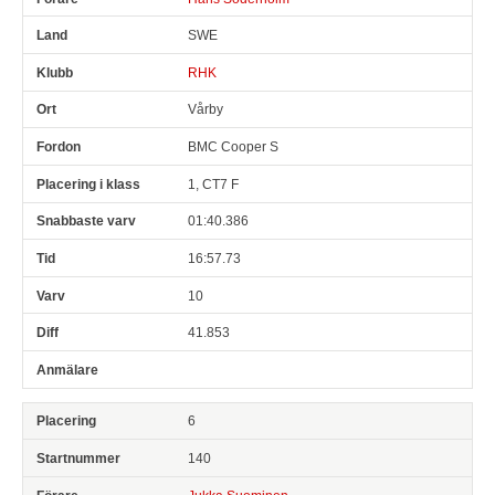
SWE
RHK
Vårby
BMC Cooper S
1, CT7 F
01:40.386
16:57.73
10
41.853
6
140