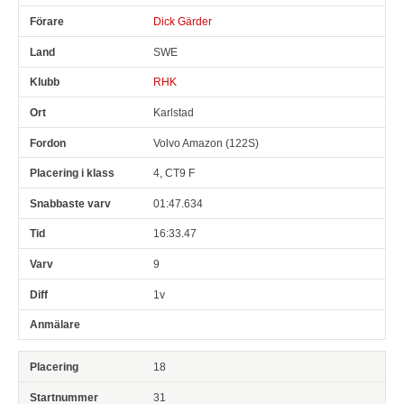
Dick Gärder
SWE
RHK
Karlstad
Volvo Amazon (122S)
4, CT9 F
01:47.634
16:33.47
9
1v
18
31