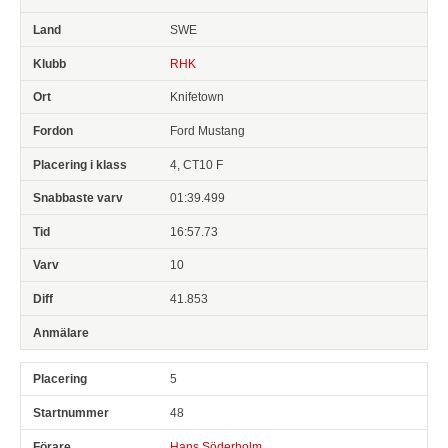
SWE
RHK
Knifetown
Ford Mustang
4, CT10 F
01:39.499
16:57.73
10
41.853
5
48
Hans Söderholm