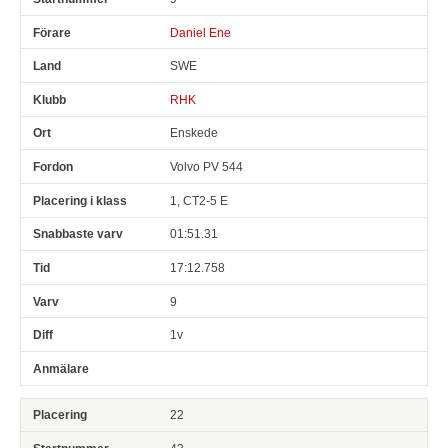
Daniel Ene
SWE
RHK
Enskede
Volvo PV 544
1, CT2-5 E
01:51.31
17:12.758
9
1v
22