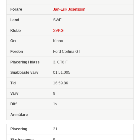
Jan-Erik Josefsson
SWE
SVKG
Kinna
Ford Cortina GT
3, CT8 F
01:51.005
16:59.86
9
1v
21
9