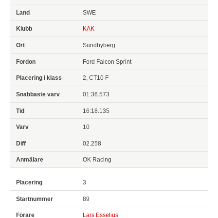
SWE
KAK
Sundbyberg
Ford Falcon Sprint
2, CT10 F
01:36.573
16:18.135
10
02.258
OK Racing
3
89
Lars Esselius