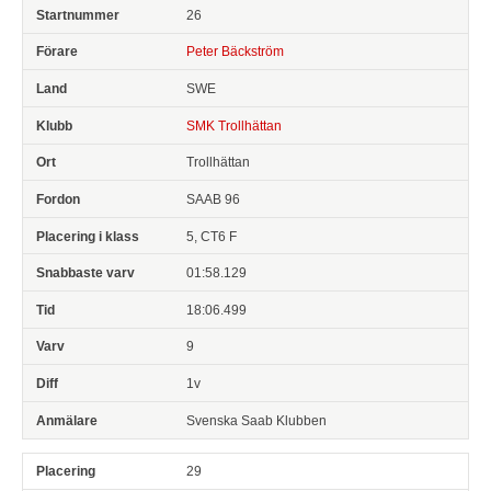
26
Peter Bäckström
SWE
SMK Trollhättan
Trollhättan
SAAB 96
5, CT6 F
01:58.129
18:06.499
9
1v
Svenska Saab Klubben
29