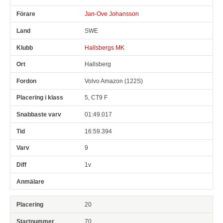
Jan-Ove Johansson
SWE
Hallsbergs MK
Hallsberg
Volvo Amazon (122S)
5, CT9 F
01:49.017
16:59.394
9
1v
20
70