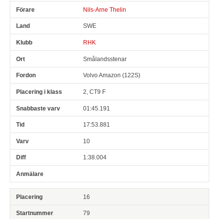
Nils-Arne Thelin
SWE
RHK
Smålandsstenar
Volvo Amazon (122S)
2, CT9 F
01:45.191
17:53.881
10
1:38.004
16
79