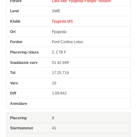
Lars-Åke "Fjugesta-Fangio" Nilsson
SWE
Fjugesta MS
Fjugesta
Ford Cortina Lotus
2, CT8 F
01:42.699
17:25.719
10
1:09.842
8
41