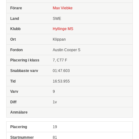
Max Viebke
SWE
Hyllinge MS
Klippan
Austin Cooper S
7, CT7 F
01:47.603
16:53.955
9
1v
19
81