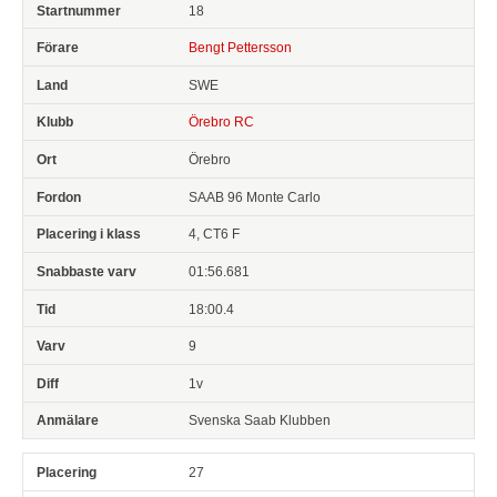
18
Bengt Pettersson
SWE
Örebro RC
Örebro
SAAB 96 Monte Carlo
4, CT6 F
01:56.681
18:00.4
9
1v
Svenska Saab Klubben
27