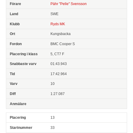
Pähr "Pelle" Svensson
SWE
Ryds MK
Kungsbacka
BMC Cooper S
5, CT7 F
01:43.943
17:42.964
10
1:27.087
13
33