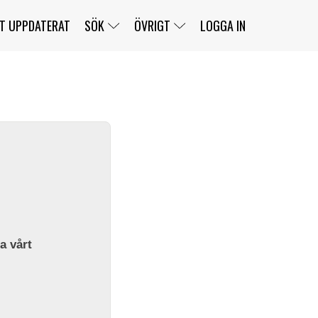
T UPPDATERAT
SÖK
ÖVRIGT
LOGGA IN
SERIER
BANOR
KLASSER
KLUBBAR
FÖRARE
TÄVLINGAR
CUSTOMER PORTAL
NEWSLETTERS UNSUBSCRIBE
SPONSORER
SUPER SALOON
SUPER STAR
GELLERÅSBANAN
LÄNKAR
KOMPLETTERA
PRESS
BENGANS NÖRDSIDA
OM OSS
la vårt
KONTAKT
WEBBSHOP