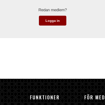
Redan medlem?
Logga in
FUNKTIONER
FÖR ME