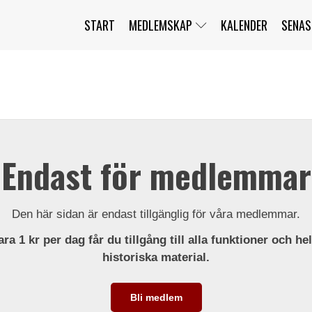
START
MEDLEMSKAP
KALENDER
SENAS
JAG HAR GLÖMT MITT LÖSENORD
MITT KONTO
BLI MEDLEM
Endast för medlemmar
Den här sidan är endast tillgänglig för våra medlemmar.
ra 1 kr per dag får du tillgång till alla funktioner och he
historiska material.
Bli medlem