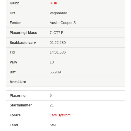
RHK
Vagnhärad
Austin Cooper S
7, CT7 F
01:22.289
14:01.586
10
56.939
9
21
Lars Byström
SWE