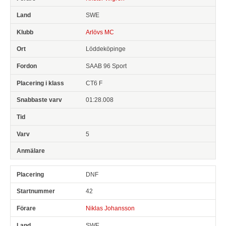
SWE
Arlövs MC
Löddeköpinge
SAAB 96 Sport
CT6 F
01:28.008
5
DNF
42
Niklas Johansson
SWE