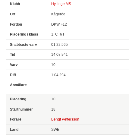
Hyllinge MS
Kågeröd
DKW F12
1, CT6 F
01:22.565
14:08.941
10
1:04.294
10
18
Bengt Pettersson
SWE