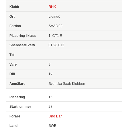
RHK
Lidingö
SAAB 93
1, CT1 E
01:28.012
9
1v
Svenska Saab Klubben
15
27
Uno Dahl
SWE