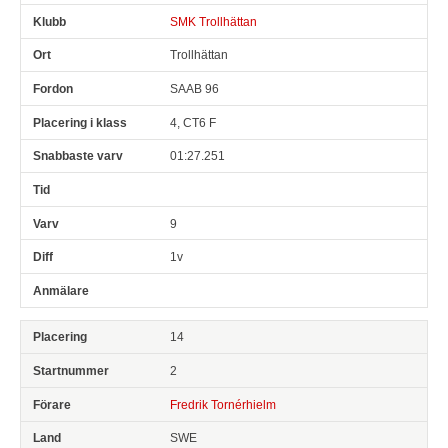
SMK Trollhättan
Trollhättan
SAAB 96
4, CT6 F
01:27.251
9
1v
14
2
Fredrik Tornérhielm
SWE