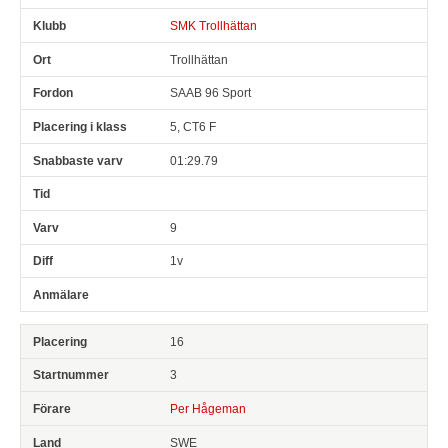
SMK Trollhättan
Trollhättan
SAAB 96 Sport
5, CT6 F
01:29.79
9
1v
16
3
Per Hågeman
SWE