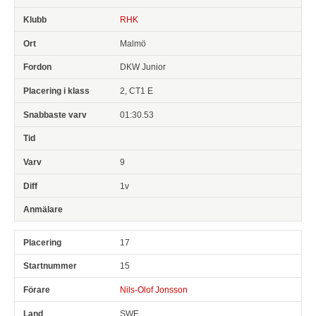
RHK
Malmö
DKW Junior
2, CT1 E
01:30.53
9
1v
17
15
Nils-Olof Jonsson
SWE