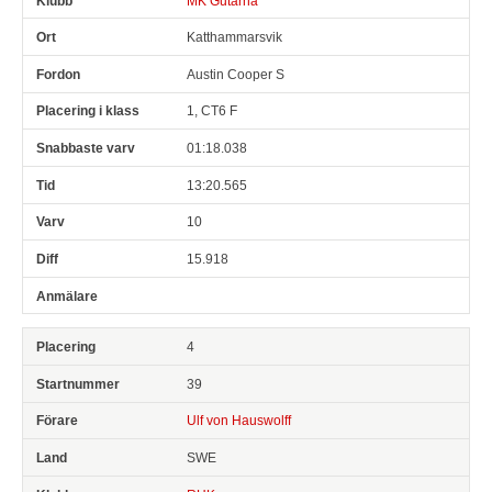
MK Gutarna
Katthammarsvik
Austin Cooper S
1, CT6 F
01:18.038
13:20.565
10
15.918
4
39
Ulf von Hauswolff
SWE