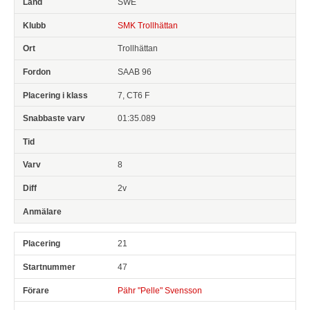
SWE
SMK Trollhättan
Trollhättan
SAAB 96
7, CT6 F
01:35.089
8
2v
21
47
Pähr "Pelle" Svensson