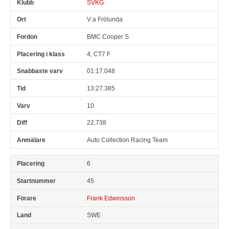
SVKG
V:a Frölunda
BMC Cooper S
4, CT7 F
01:17.048
13:27.385
10
22.738
Auto Collection Racing Team
6
45
Frank Edwinsson
SWE