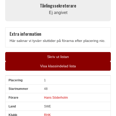
Tävlingssekreterare
Ej angivet
Extra information
Här saknar vi tyvärr sluttider på förarna efter placering nio.
Skriv ut listan
Visa klassindelad lista
1
Pl
Snr
Förare
Land
Klubb
Ort
Fordon
Pl i klass
48
Hans Söderholm
SWE
RHK