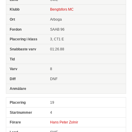
Bengtsfors MC
Arboga
SAAB 96
3, CT1 E
01:26.88
8
DNF
19
4
Hans Peter Zolnir