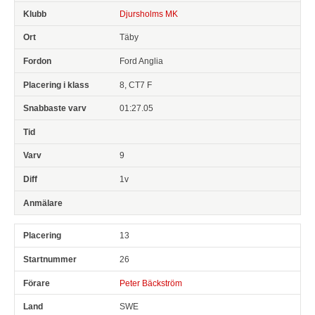
Djursholms MK
Täby
Ford Anglia
8, CT7 F
01:27.05
9
1v
13
26
Peter Bäckström
SWE