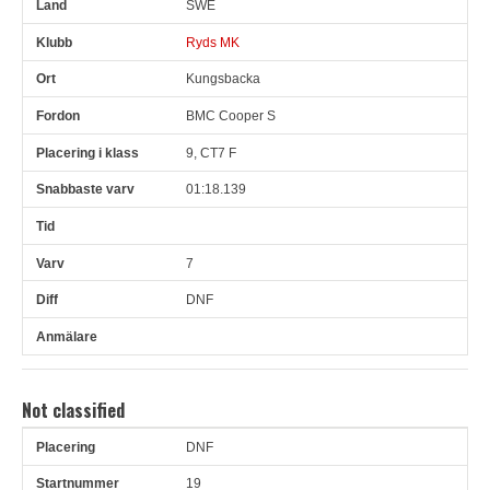
SWE
Ryds MK
Kungsbacka
BMC Cooper S
9, CT7 F
01:18.139
7
DNF
Not classified
DNF
Pl
Snr
Förare
Land
Klubb
Ort
Fordon
Pl i klass
19