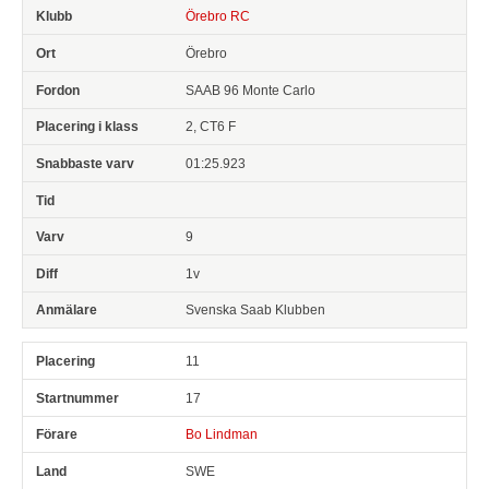
Örebro RC
Örebro
SAAB 96 Monte Carlo
2, CT6 F
01:25.923
9
1v
Svenska Saab Klubben
11
17
Bo Lindman
SWE