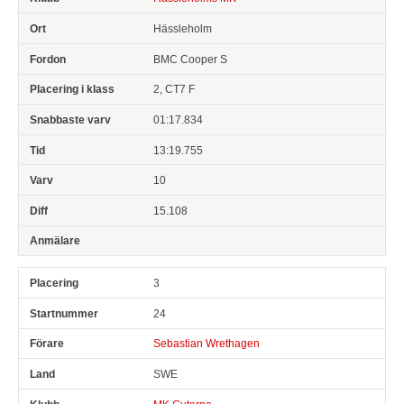
Hässleholm
BMC Cooper S
2, CT7 F
01:17.834
13:19.755
10
15.108
3
24
Sebastian Wrethagen
SWE