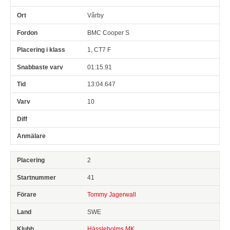
Vårby
BMC Cooper S
1, CT7 F
01:15.91
13:04.647
10
2
41
Tommy Jagerwall
SWE
Hässleholms MK