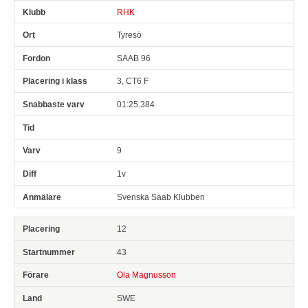
RHK
Tyresö
SAAB 96
3, CT6 F
01:25.384
9
1v
Svenska Saab Klubben
12
43
Ola Magnusson
SWE