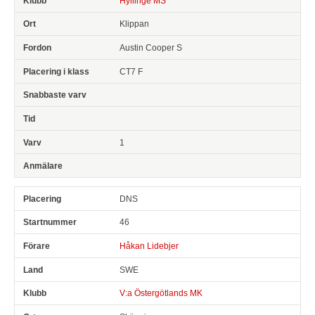
Hyllinge MS
Klippan
Austin Cooper S
CT7 F
1
DNS
46
Håkan Lidebjer
SWE
V:a Östergötlands MK