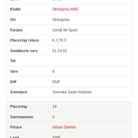
Strängnäs AMS
Strängnäs
SAAB 96 Sport
6, CT6 F
01:24.62
8
DNF
Svenska Saab Klubben
18
5
Göran Dahlén
SWE