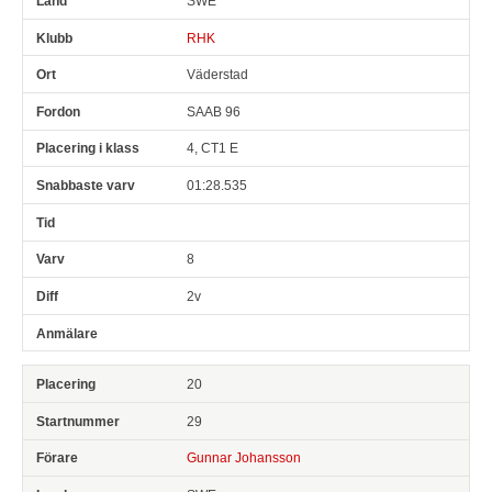
SWE
RHK
Väderstad
SAAB 96
4, CT1 E
01:28.535
8
2v
20
29
Gunnar Johansson