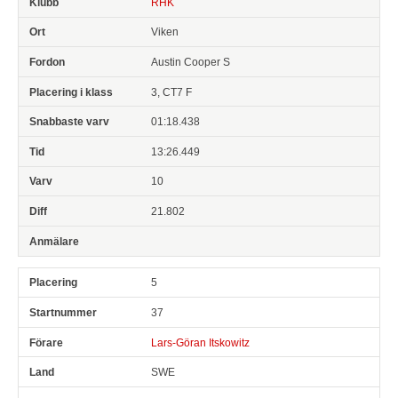
RHK
Viken
Austin Cooper S
3, CT7 F
01:18.438
13:26.449
10
21.802
5
37
Lars-Göran Itskowitz
SWE