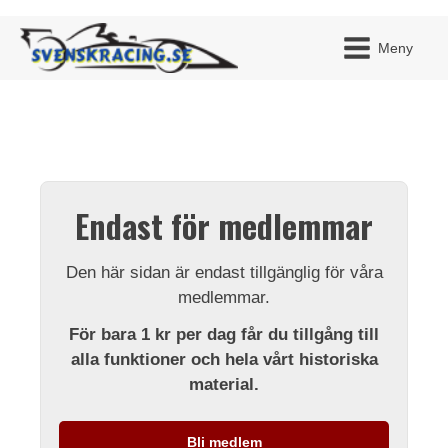
Meny
JAG H
MITT 
Endast för medlemmar
BLI ME
Den här sidan är endast tillgänglig för våra
medlemmar.
För bara 1 kr per dag får du tillgång till
alla funktioner och hela vårt historiska
material.
Bli medlem