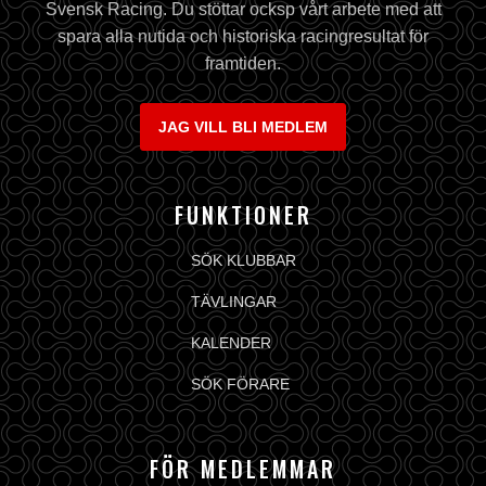
Svensk Racing. Du stöttar ocksp vårt arbete med att
spara alla nutida och historiska racingresultat för
framtiden.
JAG VILL BLI MEDLEM
FUNKTIONER
SÖK KLUBBAR
TÄVLINGAR
KALENDER
SÖK FÖRARE
FÖR MEDLEMMAR