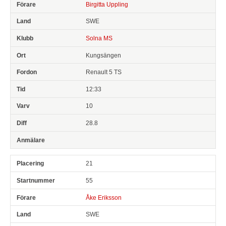
Birgitta Uppling
SWE
Solna MS
Kungsängen
Renault 5 TS
12:33
10
28.8
21
55
Åke Eriksson
SWE