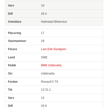
10
26.4
Halmstad Bilservice
17
29
Lars Erik Sundgren
SWE
BMK Uddevalla
Uddevalla
Renault 5 TS
12:31.1
10
26.9