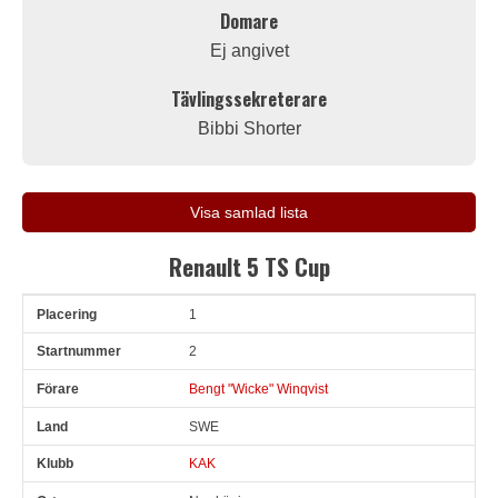
Domare
Ej angivet
Tävlingssekreterare
Bibbi Shorter
Visa samlad lista
Renault 5 TS Cup
1
Pl
Snr
Förare
Land
Klubb
Ort
Fordon
Tid
V
2
Bengt "Wicke" Winqvist
SWE
KAK