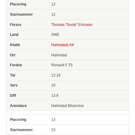
12
12
Thomas "Goofy" Ericsson
SWE
Halmstads AK
Halmstad
Renault 5 TS
12:18
10
13.8
Halmstad Bilservice
13
15