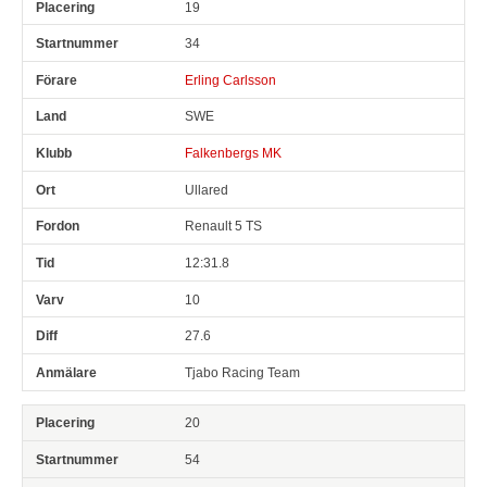
19
34
Erling Carlsson
SWE
Falkenbergs MK
Ullared
Renault 5 TS
12:31.8
10
27.6
Tjabo Racing Team
20
54