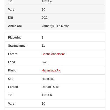
12:04.4
10
00.2
Varbergs Bil o Motor
3
11
Benne Andersson
SWE
Halmstads AK
Halmstad
Renault 5 TS
12:04.6
10