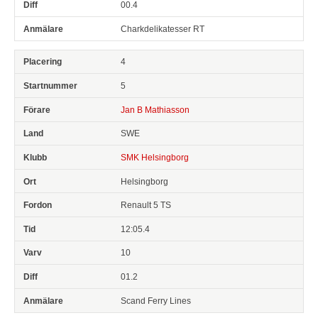
00.4
Charkdelikatesser RT
4
5
Jan B Mathiasson
SWE
SMK Helsingborg
Helsingborg
Renault 5 TS
12:05.4
10
01.2
Scand Ferry Lines