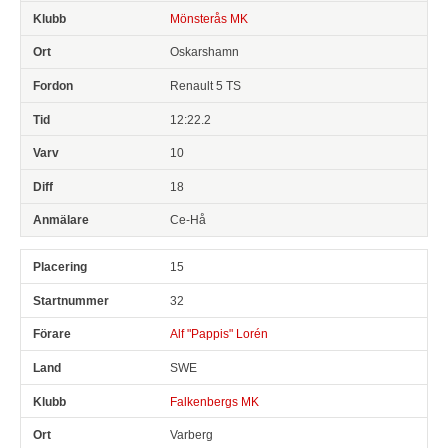
Mönsterås MK
Oskarshamn
Renault 5 TS
12:22.2
10
18
Ce-Hå
15
32
Alf "Pappis" Lorén
SWE
Falkenbergs MK
Varberg