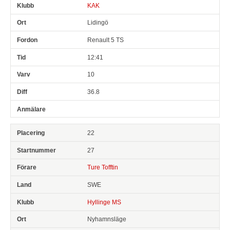
KAK
Lidingö
Renault 5 TS
12:41
10
36.8
22
27
Ture Tofftin
SWE
Hyllinge MS
Nyhamnsläge