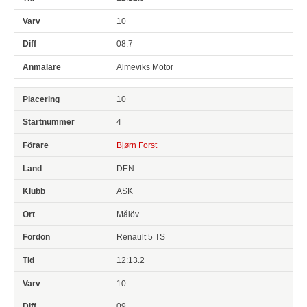
10
08.7
Almeviks Motor
10
4
Bjørn Forst
DEN
ASK
Målöv
Renault 5 TS
12:13.2
10
09