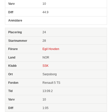
10
44.9
24
28
Egil Hovden
NOR
SSK
Sarpsborg
Renault 5 TS
13:09.2
10
1:05