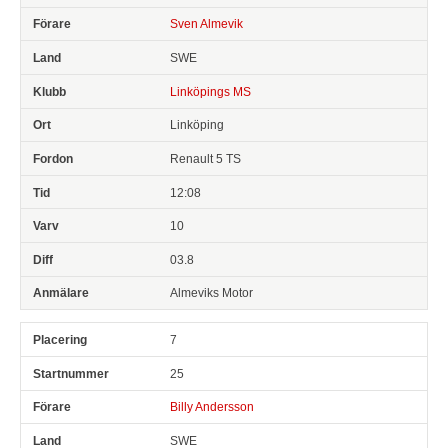
Sven Almevik
SWE
Linköpings MS
Linköping
Renault 5 TS
12:08
10
03.8
Almeviks Motor
7
25
Billy Andersson
SWE