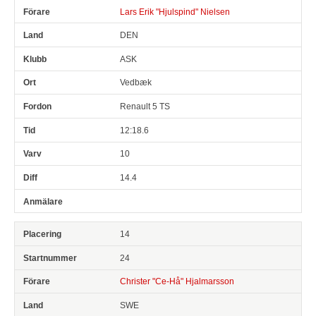
Lars Erik "Hjulspind" Nielsen
DEN
ASK
Vedbæk
Renault 5 TS
12:18.6
10
14.4
14
24
Christer "Ce-Hå" Hjalmarsson
SWE