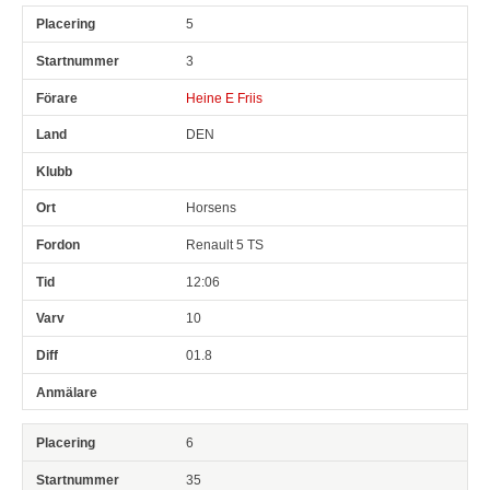
5
3
Heine E Friis
DEN
Horsens
Renault 5 TS
12:06
10
01.8
6
35