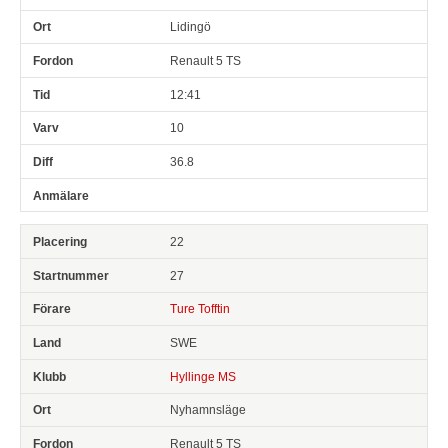
Lidingö
Renault 5 TS
12:41
10
36.8
22
27
Ture Tofftin
SWE
Hyllinge MS
Nyhamnsläge
Renault 5 TS