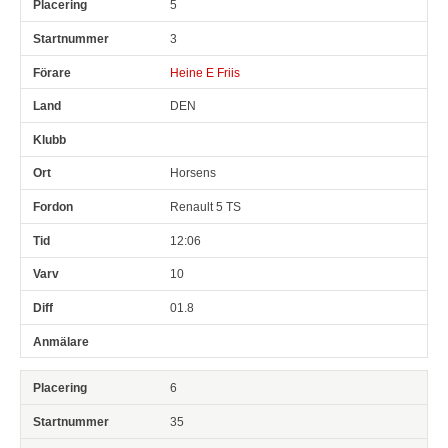
5
3
Heine E Friis
DEN
Horsens
Renault 5 TS
12:06
10
01.8
6
35