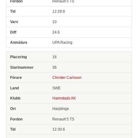
Renault 5 TS
12:28.8
10
24.6
UPA Racing
16
36
Christer Carlsson
SWE
Halmstads AK
Harplinge
Renault 5 TS
12:30.6