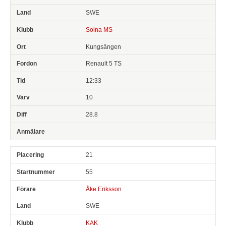
SWE
Solna MS
Kungsängen
Renault 5 TS
12:33
10
28.8
21
55
Åke Eriksson
SWE
KAK