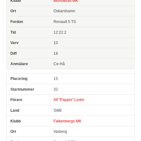
Mönsterås MK
Oskarshamn
Renault 5 TS
12:22.2
10
18
Ce-Hå
15
32
Alf "Pappis" Lorén
SWE
Falkenbergs MK
Varberg