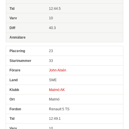
12:44.5
10
40.3
23
33
John Alsén
SWE
Malmö AK
Malmö
Renault 5 TS
12:49.1
10