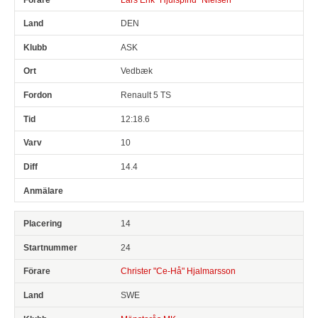
DEN
ASK
Vedbæk
Renault 5 TS
12:18.6
10
14.4
14
24
Christer "Ce-Hå" Hjalmarsson
SWE