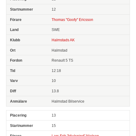
12
Thomas "Goofy" Ericsson
SWE
Halmstads AK
Halmstad
Renault 5 TS
12:18
10
13.8
Halmstad Bilservice
13
15
Lars Erik "Hjulspind" Nielsen