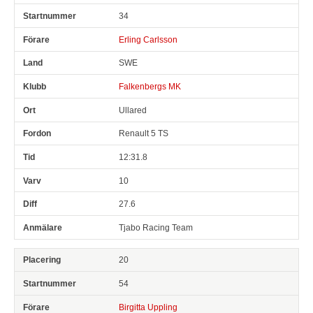
34
Erling Carlsson
SWE
Falkenbergs MK
Ullared
Renault 5 TS
12:31.8
10
27.6
Tjabo Racing Team
20
54
Birgitta Uppling