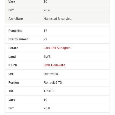
10
26.4
Halmstad Bilservice
17
29
Lars Erik Sundgren
SWE
BMK Uddevalla
Uddevalla
Renault 5 TS
12:31.1
10
26.9