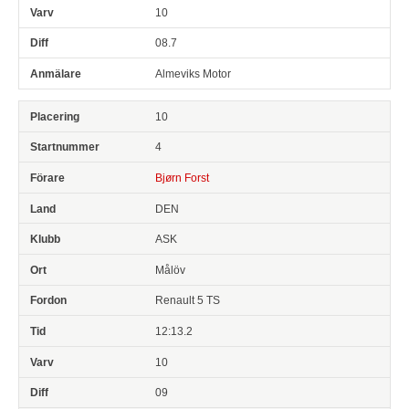
10
08.7
Almeviks Motor
10
4
Bjørn Forst
DEN
ASK
Målöv
Renault 5 TS
12:13.2
10
09