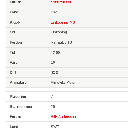
Sven Almevik
SWE
Linköpings MS
Linköping
Renault 5 TS
12:08
10
03.8
Almeviks Motor
7
25
Billy Andersson
SWE