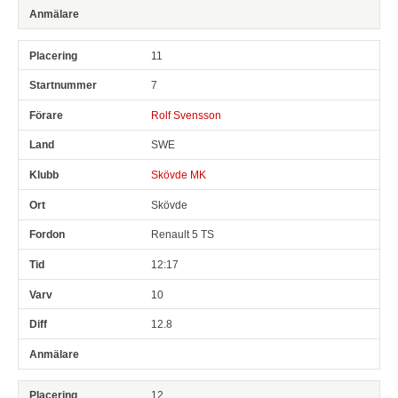
11
7
Rolf Svensson
SWE
Skövde MK
Skövde
Renault 5 TS
12:17
10
12.8
12