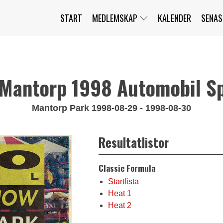
START
MEDLEMSKAP
KALENDER
SENAS
JAG HAR GLÖMT MITT LÖSENORD
MITT KONTO
BLI MEDLEM
Mantorp 1998 Automobil Sp
Mantorp Park 1998-08-29 - 1998-08-30
Resultatlistor
Classic Formula
Startlista
Heat 1
Heat 2