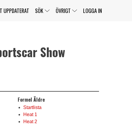
T UPPDATERAT
SÖK
ÖVRIGT
LOGGA IN
ortscar Show
SERIER
BANOR
KLASSER
KLUBBAR
FÖRARE
TÄVLINGAR
CUSTOMER PORTAL
NEWSLETTERS UNSUBSCRIBE
SPONSORER
SUPER SALOON
SUPER STAR
GELLERÅSBANAN
LÄNKAR
KOMPLETTERA
PRESS
BENGANS NÖRDSIDA
Formel Äldre
OM OSS
KONTAKT
WEBBSHOP
Startlista
Heat 1
Heat 2