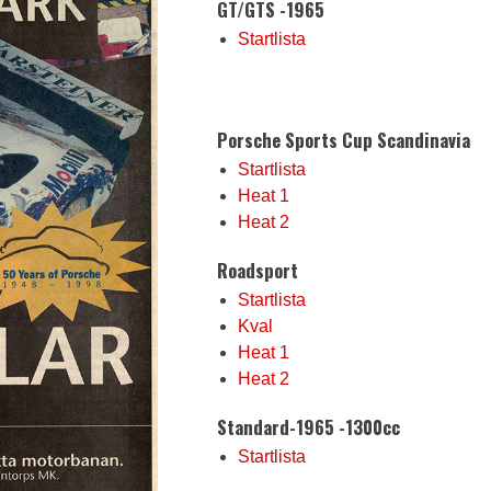
GT/GTS -1965
Startlista
Porsche Sports Cup Scandinavia
Startlista
Heat 1
Heat 2
Roadsport
Startlista
Kval
Heat 1
Heat 2
Standard-1965 -1300cc
Startlista