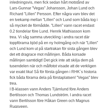
inledningsvis, men fick sedan hårt motstånd av
Lars-Gunnar ”Vegas” Johansson, Johan Lund och
Richard ”Lillen” Persson. Efter några varv blev det
en tvekamp mellan ”Lillen” och Lund som båda tog i
så mycket de förmådde. ”Lillen” vann racet endast
0.2 tiondelar före Lund. Henrik Mathiasson kom
trea. Vi såg samma utveckling i andra racet där
toppförarna bjöd på en ny holmgång och när ”Lillen”
och Lund kom ut på startrakan för sista gången blev
det ett dragrace mot mållinjen. Båda korsade
mållinjen samtidigt! Det gick inte att skilja dem på
tusendelen när och målfotot visade att de verkligen
var exakt lika! Så för första gången i RHK´s historia
fick båda förarna dela på förstaplatsen! ”Vegas” blev
trea.
I B-klassen vann Anders Tjärnlund före Anders
Bertilsson och Thomas Lundström. I andra racet
vann Bertilsson före Håkan Green och Magnus
Rugsveen.