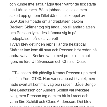
och kunde inte sätta några tider, varför de fick starta
sist i första racet. Båda jobbade sig sakta men
säkert upp genom fältet där ett helt koppel av
SAAB:ar kämpade om andraplatsen bakom
Beckert. Skårner tog sig ända upp till andraplatsen
och Persson lyckades klämma sig in på
tredjeplatsen på sista varvet!
Tyvärr blev det ingen repris i andra heatet där
Skårner inte kom till start och Persson bröt redan på
andra varvet. Beckert vann med precis en minut
igen, nu före Ulf Svensson och Christer Olsson.
I GT-klassen dök plötsligt Kennet Persson upp med
sin fina Ford GT40. Han var snabbast i kvalet, men
hade svårt att komma iväg bra i racen. Både Bengt-
Åke Bengtsson och Anders Schildt var kvickare
iväg, men Persson tog dem en bit in i racet och
vann före Schildt och Claes Andersson. Det blev