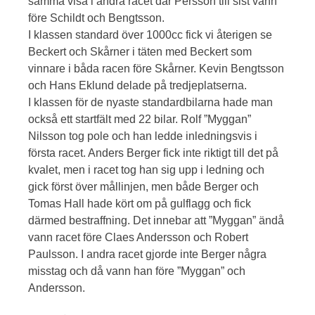
samma visa i andra racet där Persson till sist vann
före Schildt och Bengtsson.
I klassen standard över 1000cc fick vi återigen se
Beckert och Skårner i täten med Beckert som
vinnare i båda racen före Skårner. Kevin Bengtsson
och Hans Eklund delade på tredjeplatserna.
I klassen för de nyaste standardbilarna hade man
också ett startfält med 22 bilar. Rolf ”Myggan”
Nilsson tog pole och han ledde inledningsvis i
första racet. Anders Berger fick inte riktigt till det på
kvalet, men i racet tog han sig upp i ledning och
gick först över mållinjen, men både Berger och
Tomas Hall hade kört om på gulflagg och fick
därmed bestraffning. Det innebar att ”Myggan” ändå
vann racet före Claes Andersson och Robert
Paulsson. I andra racet gjorde inte Berger några
misstag och då vann han före ”Myggan” och
Andersson.