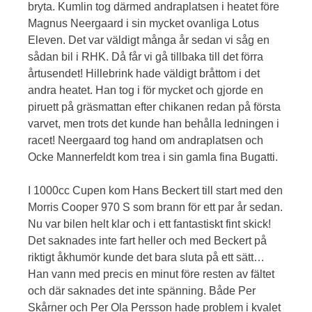
bryta. Kumlin tog därmed andraplatsen i heatet före
Magnus Neergaard i sin mycket ovanliga Lotus
Eleven. Det var väldigt många år sedan vi såg en
sådan bil i RHK. Då får vi gå tillbaka till det förra
årtusendet! Hillebrink hade väldigt bråttom i det
andra heatet. Han tog i för mycket och gjorde en
piruett på gräsmattan efter chikanen redan på första
varvet, men trots det kunde han behålla ledningen i
racet! Neergaard tog hand om andraplatsen och
Ocke Mannerfeldt kom trea i sin gamla fina Bugatti.
I 1000cc Cupen kom Hans Beckert till start med den
Morris Cooper 970 S som brann för ett par år sedan.
Nu var bilen helt klar och i ett fantastiskt fint skick!
Det saknades inte fart heller och med Beckert på
riktigt åkhumör kunde det bara sluta på ett sätt…
Han vann med precis en minut före resten av fältet
och där saknades det inte spänning. Både Per
Skårner och Per Ola Persson hade problem i kvalet