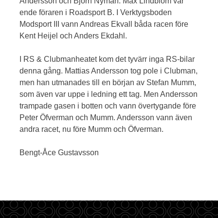
Andersson och Björn Nyman. Max Lindblom var
ende föraren i Roadsport B. I Verktygsboden
Modsport III vann Andreas Ekvall båda racen före
Kent Heijel och Anders Ekdahl.
I RS & Clubmanheatet kom det tyvärr inga RS-bilar
denna gång. Mattias Andersson tog pole i Clubman,
men han utmanades till en början av Stefan Mumm,
som även var uppe i ledning ett tag. Men Andersson
trampade gasen i botten och vann övertygande före
Peter Öfverman och Mumm. Andersson vann även
andra racet, nu före Mumm och Öfverman.
Bengt-Åce Gustavsson