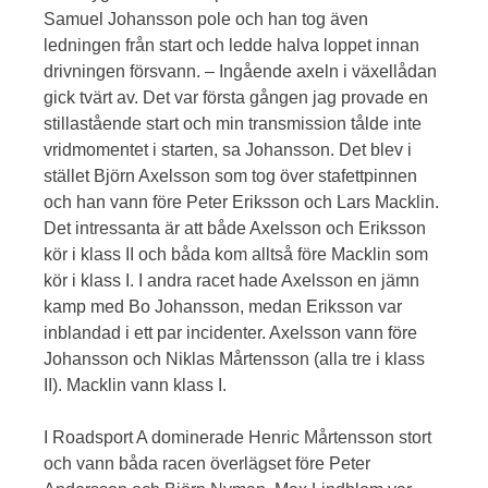
Samuel Johansson pole och han tog även
ledningen från start och ledde halva loppet innan
drivningen försvann. – Ingående axeln i växellådan
gick tvärt av. Det var första gången jag provade en
stillastående start och min transmission tålde inte
vridmomentet i starten, sa Johansson. Det blev i
stället Björn Axelsson som tog över stafettpinnen
och han vann före Peter Eriksson och Lars Macklin.
Det intressanta är att både Axelsson och Eriksson
kör i klass II och båda kom alltså före Macklin som
kör i klass I. I andra racet hade Axelsson en jämn
kamp med Bo Johansson, medan Eriksson var
inblandad i ett par incidenter. Axelsson vann före
Johansson och Niklas Mårtensson (alla tre i klass
II). Macklin vann klass I.
I Roadsport A dominerade Henric Mårtensson stort
och vann båda racen överlägset före Peter