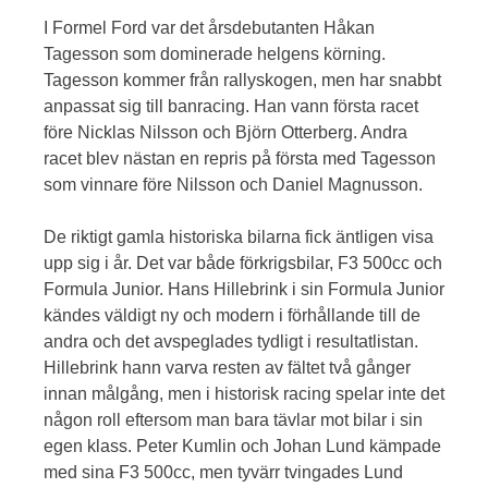
I Formel Ford var det årsdebutanten Håkan
Tagesson som dominerade helgens körning.
Tagesson kommer från rallyskogen, men har snabbt
anpassat sig till banracing. Han vann första racet
före Nicklas Nilsson och Björn Otterberg. Andra
racet blev nästan en repris på första med Tagesson
som vinnare före Nilsson och Daniel Magnusson.
De riktigt gamla historiska bilarna fick äntligen visa
upp sig i år. Det var både förkrigsbilar, F3 500cc och
Formula Junior. Hans Hillebrink i sin Formula Junior
kändes väldigt ny och modern i förhållande till de
andra och det avspeglades tydligt i resultatlistan.
Hillebrink hann varva resten av fältet två gånger
innan målgång, men i historisk racing spelar inte det
någon roll eftersom man bara tävlar mot bilar i sin
egen klass. Peter Kumlin och Johan Lund kämpade
med sina F3 500cc, men tyvärr tvingades Lund