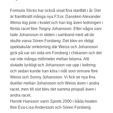
Formula Slicks har också visat fina startfält i år. Det
är framförallt många nya F3:or. Dansken Alexander
Weiss tog pole i kvalet och han tog även ledningen i
första racet före Torgny Johansson. Efter några varv
lade Johansson in stöten i samband med att de
skulle varva Sören Forsberg. Det blev en riktigt
spektakulär omkörning där Weiss och Johansson
gick på var sin sida om Forsberg i chikanen och det
var inte många millimeter mellan bilarna. Allt
slutade lyckligt och Johansson var upp i ledning
och sedan kunde han köra i mål som vinnare före
Weiss och Sonny Johansson. Vi fick se nya fina
dueller mellan Johansson och Weiss även i andra
racet, men till sist blev det samma prispall även i
andra racet.
Henrik Hansson vann Sports 2000 i båda heaten
före Eva-Lisa Andersson och Sören Forsberg.