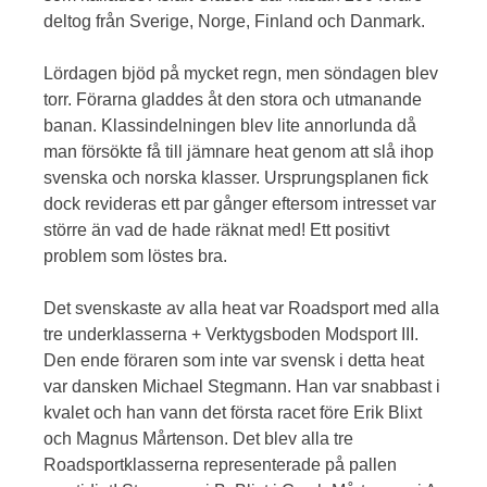
deltog från Sverige, Norge, Finland och Danmark.
Lördagen bjöd på mycket regn, men söndagen blev
torr. Förarna gladdes åt den stora och utmanande
banan. Klassindelningen blev lite annorlunda då
man försökte få till jämnare heat genom att slå ihop
svenska och norska klasser. Ursprungsplanen fick
dock revideras ett par gånger eftersom intresset var
större än vad de hade räknat med! Ett positivt
problem som löstes bra.
Det svenskaste av alla heat var Roadsport med alla
tre underklasserna + Verktygsboden Modsport III.
Den ende föraren som inte var svensk i detta heat
var dansken Michael Stegmann. Han var snabbast i
kvalet och han vann det första racet före Erik Blixt
och Magnus Mårtenson. Det blev alla tre
Roadsportklasserna representerade på pallen