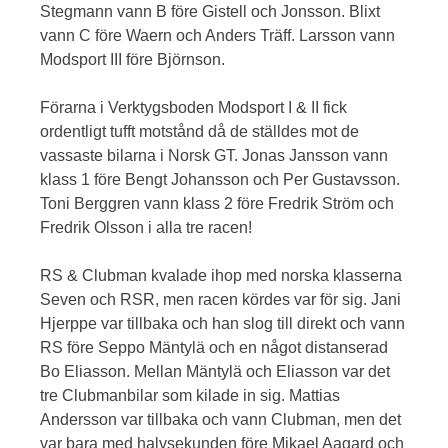
Stegmann vann B före Gistell och Jonsson. Blixt
vann C före Waern och Anders Träff. Larsson vann
Modsport III före Björnson.
Förarna i Verktygsboden Modsport I & II fick
ordentligt tufft motstånd då de ställdes mot de
vassaste bilarna i Norsk GT. Jonas Jansson vann
klass 1 före Bengt Johansson och Per Gustavsson.
Toni Berggren vann klass 2 före Fredrik Ström och
Fredrik Olsson i alla tre racen!
RS & Clubman kvalade ihop med norska klasserna
Seven och RSR, men racen kördes var för sig. Jani
Hjerppe var tillbaka och han slog till direkt och vann
RS före Seppo Mäntylä och en något distanserad
Bo Eliasson. Mellan Mäntylä och Eliasson var det
tre Clubmanbilar som kilade in sig. Mattias
Andersson var tillbaka och vann Clubman, men det
var bara med halvsekunden före Mikael Aagard och