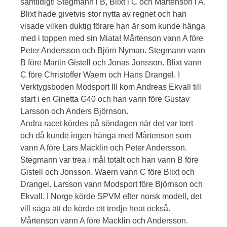
samtidigt! Stegmann i B, Blixt i C och Mårtenson i A.
Blixt hade givetvis stor nytta av regnet och han
visade vilken duktig förare han är som kunde hänga
med i toppen med sin Miata! Mårtenson vann A före
Peter Andersson och Björn Nyman. Stegmann vann
B före Martin Gistell och Jonas Jonsson. Blixt vann
C före Christoffer Waern och Hans Drangel. I
Verktygsboden Modsport III kom Andreas Ekvall till
start i en Ginetta G40 och han vann före Gustav
Larsson och Anders Björnson.
Andra racet kördes på söndagen när det var torrt
och då kunde ingen hänga med Mårtenson som
vann A före Lars Macklin och Peter Andersson.
Stegmann var trea i mål totalt och han vann B före
Gistell och Jonsson. Waern vann C före Blixt och
Drangel. Larsson vann Modsport före Björnson och
Ekvall. I Norge körde SPVM efter norsk modell, det
vill säga att de körde ett tredje heat också.
Mårtenson vann A före Macklin och Andersson.