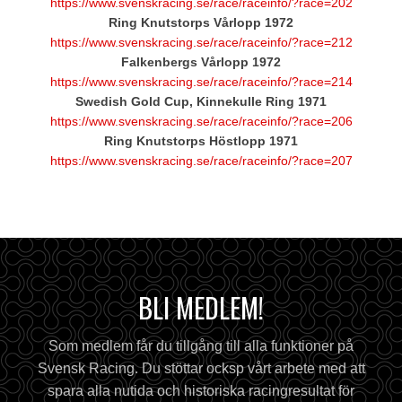
https://www.svenskracing.se/race/raceinfo/?race=202
Ring Knutstorps Vårlopp 1972
https://www.svenskracing.se/race/raceinfo/?race=212
Falkenbergs Vårlopp 1972
https://www.svenskracing.se/race/raceinfo/?race=214
Swedish Gold Cup, Kinnekulle Ring 1971
https://www.svenskracing.se/race/raceinfo/?race=206
Ring Knutstorps Höstlopp 1971
https://www.svenskracing.se/race/raceinfo/?race=207
BLI MEDLEM!
Som medlem får du tillgång till alla funktioner på
Svensk Racing. Du stöttar ocksp vårt arbete med att
spara alla nutida och historiska racingresultat för