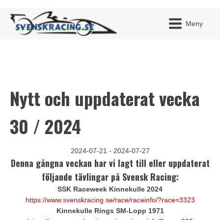
Meny
Nytt och uppdaterat vecka
JAG H
MITT 
BLI ME
30 / 2024
2024-07-21 - 2024-07-27
Denna gångna veckan har vi lagt till eller uppdaterat
följande tävlingar på Svensk Racing:
SSK Raceweek Kinnekulle 2024
https://www.svenskracing.se/race/raceinfo/?race=3323
Kinnekulle Rings SM-Lopp 1971