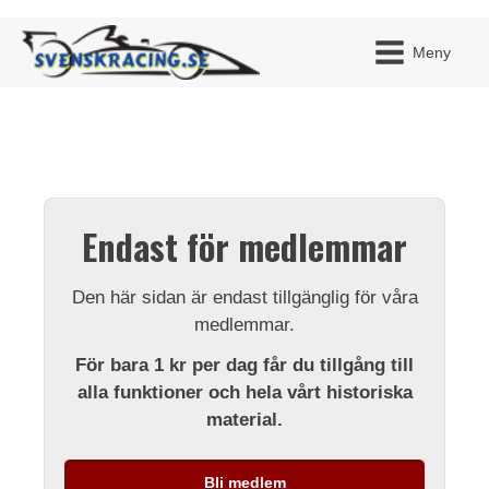
Meny
JAG H
MITT 
Endast för medlemmar
BLI ME
Den här sidan är endast tillgänglig för våra
medlemmar.
För bara 1 kr per dag får du tillgång till
alla funktioner och hela vårt historiska
material.
Bli medlem