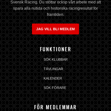
Svensk Racing. Du stöttar ocksp vårt arbete med att
spara alla nutida och historiska racingresultat för
framtiden.
JAG VILL BLI MEDLEM
FUNKTIONER
SÖK KLUBBAR
TÄVLINGAR
KALENDER
SÖK FÖRARE
FÖR MEDLEMMAR