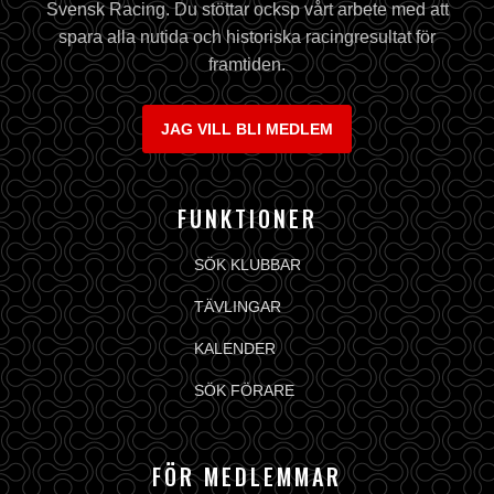
Svensk Racing. Du stöttar ocksp vårt arbete med att
spara alla nutida och historiska racingresultat för
framtiden.
JAG VILL BLI MEDLEM
FUNKTIONER
SÖK KLUBBAR
TÄVLINGAR
KALENDER
SÖK FÖRARE
FÖR MEDLEMMAR