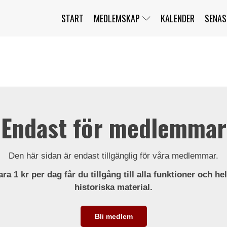
START
MEDLEMSKAP
KALENDER
SENAS
JAG HAR GLÖMT MITT LÖSENORD
MITT KONTO
BLI MEDLEM
Endast för medlemmar
Den här sidan är endast tillgänglig för våra medlemmar.
ra 1 kr per dag får du tillgång till alla funktioner och he
historiska material.
Bli medlem