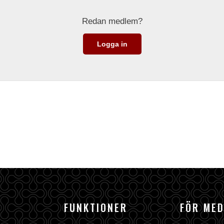
Redan medlem?
Logga in
FUNKTIONER
FÖR ME