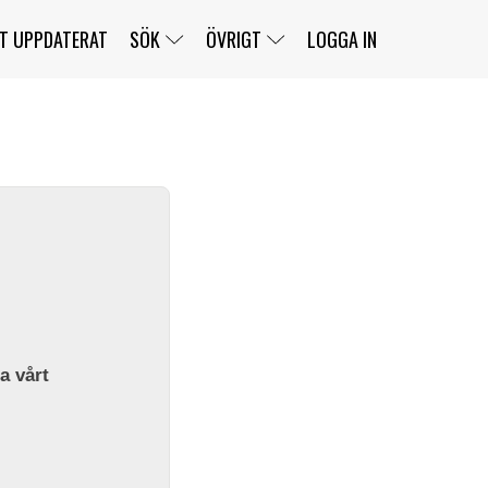
T UPPDATERAT
SÖK
ÖVRIGT
LOGGA IN
SERIER
BANOR
KLASSER
KLUBBAR
FÖRARE
TÄVLINGAR
CUSTOMER PORTAL
NEWSLETTERS UNSUBSCRIBE
SPONSORER
SUPER SALOON
SUPER STAR
GELLERÅSBANAN
LÄNKAR
KOMPLETTERA
PRESS
BENGANS NÖRDSIDA
OM OSS
la vårt
KONTAKT
WEBBSHOP