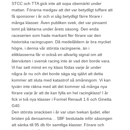
STCC och TTA gick inte att sopa obemärkt under
mattan. Förarna medgav att det var betydligt tuffare att
få sponsorer i år och vi såg betydligt färre förare i
många klasser. Även publiken svek, det var pinsamt
tomt på läktarna under årets säsong. Den enda
raceserien som hade markant fler förare var den
historiska racingcupen. Då medelåldern är bra mycket
högre, i denna vår största racingserie, än i
elitklasserna får vi också en allvarlig signal om att
återväxten i svensk racing inte är vad den borde vara.
Vi har sett minst en ny klass födas varje år under
några år nu och det borde säga sig självt att detta
kommer att sluta med katastrof så småningom. Vi kan
tyvärr inte räkna med att det kommer så många nya
förare varje år att de kan fylla en hel racingklass! I år
fick vi två nya klasser i Formel Renault 1.6 och Ginetta
G40.
Den största snackisen i år var utan tvekan ljudet, eller
bristen på densamma… SBF beslutade inför säsongen
att sänka till 95 db för samtliga klasser. Förare och