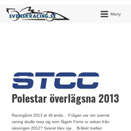
Meny
JAG H
MITT 
BLI ME
Polestar överlägsna 2013
Racingåret 2013 är till ända… Frågan var om svensk
racing skulle resa sig som fågeln Fenix ur askan från
säsongen 2012? Svaret blev nja… Bråket mellan