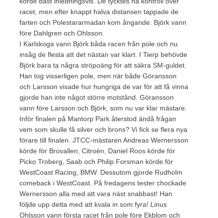
körde bäst inledningsvis. De tycktes ha kontroll över
racet, men efter knappt halva distansen tappade de
farten och Polestararmadan kom ångande. Björk vann
före Dahlgren och Ohlsson.
I Karlskoga vann Björk båda racen från pole och nu
insåg de flesta att det nästan var klart. I Tierp behövde
Björk bara ta några ströpoäng för att säkra SM-guldet.
Han tog visserligen pole, men när både Göransson
och Larsson visade hur hungriga de var för att få vinna
gjorde han inte något större motstånd. Göransson
vann före Larsson och Björk, som nu var klar mästare.
Inför finalen på Mantorp Park återstod ändå frågan
vem som skulle få silver och brons? Vi fick se flera nya
förare till finalen. JTCC-mästaren Andreas Wernersson
körde för Brovallen, Citroën, Daniel Roos körde för
Picko Troberg, Saab och Philip Forsman körde för
WestCoast Racing, BMW. Dessutom gjorde Rudholm
comeback i WestCoast. På fredagens tester chockade
Wernersson alla med att vara näst snabbast! Han
följde upp detta med att kvala in som fyra! Linus
Ohlsson vann första racet från pole före Ekblom och