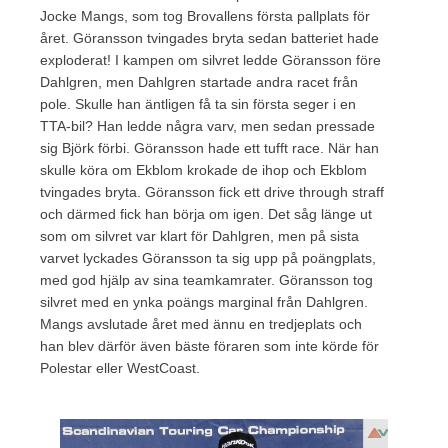
Jocke Mangs, som tog Brovallens första pallplats för
året. Göransson tvingades bryta sedan batteriet hade
exploderat! I kampen om silvret ledde Göransson före
Dahlgren, men Dahlgren startade andra racet från
pole. Skulle han äntligen få ta sin första seger i en
TTA-bil? Han ledde några varv, men sedan pressade
sig Björk förbi. Göransson hade ett tufft race. När han
skulle köra om Ekblom krokade de ihop och Ekblom
tvingades bryta. Göransson fick ett drive through straff
och därmed fick han börja om igen. Det såg länge ut
som om silvret var klart för Dahlgren, men på sista
varvet lyckades Göransson ta sig upp på poängplats,
med god hjälp av sina teamkamrater. Göransson tog
silvret med en ynka poängs marginal från Dahlgren.
Mangs avslutade året med ännu en tredjeplats och
han blev därför även bäste föraren som inte körde för
Polestar eller WestCoast.