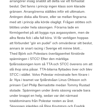
arrangörer insåg snabbt att detta var ett förhastat
beslut. Det fanns i princip ingen klass som klarade
gränsen. Arrangörerna ställdes inför ett ultimatum.
Antingen diska alla förare, eller se mellan fingrarna
med att i princip alla körde olagligt. Frågan stöttes och
blöttes under hela säsongen. Förarna lade en
förmögenhet på att bygga nya avgassystem, men de
allra flesta fick i alla fall köra. Vi får verkligen hoppas
att förbundet “gör en pudel” och omvärderar sitt beslut,
annars är snart racing i Sverige ett minne blott...
Thed Björk och Polestars överlägsenhet förstörde
spänningen i STCC! Efter den märkliga
fjolårssäsongen kom så TTA och STCC överens om att
slå ihop sina påsar. TTA-bilarna flyttades över och blev
STCC i stället. Volvo Polestar mönstrade fem förare i
år. Nya i teamet var fjolårstvåan Linus Ohlsson och
prinsen Carl Philip Bernadotte medan Tommy Rustad
slutade. Spänningen under årets säsong varade bara
under knappt en helg, sedan var det närmast
totaldominans från Polestar resten av året.
Säsongen inleddes på Ring Knutstorp och Fredrik