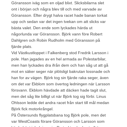
Göransson iväg som en oljad blixt. Slicksbilarna slet
ont i början och några blev till och med varvade av
Göransson. Efter drygt halva racet hade banan torkat
upp och sedan var det ingen tvekan om att slicks var
bästa valet. Den ende som lyckades härda ut
någorlunda var Göransson. Björk vann före Robert
Dahlgren och Robin Rudholm med Göransson på
fjärde plats.
Vid Västkustloppet i Falkenberg stod Fredrik Larsson i
pole. Han jagades av en hel armada av Polestarbilar,
men han lyckades dra ifrån dem och han såg ut att gå
mot en säker seger när plötsligt bakrutan lossnade och
han for av vägen. Björk tog sin fjärde raka seger, även
om det var Ekblom som övertog ledningen när Larsson
försvann. Ekblom hävdade att däcken hade tagit slut,
men det såg lite billigt ut när Björk tog sig förbi. Linus
Ohlsson ledde det andra racet från start till mål medan
Björk fick motorkrångel.
På Östersunds flygplatsbana tog Björk pole, men det
var WestCoasts förare Göransson och Larsson som