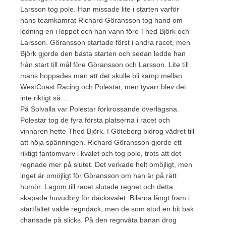
Larsson tog pole. Han missade lite i starten varför
hans teamkamrat Richard Göransson tog hand om
ledning en i loppet och han vann före Thed Björk och
Larsson. Göransson startade först i andra racet, men
Björk gjorde den bästa starten och sedan ledde han
från start till mål före Göransson och Larsson. Lite till
mans hoppades man att det skulle bli kamp mellan
WestCoast Racing och Polestar, men tyvärr blev det
inte riktigt så…
På Solvalla var Polestar förkrossande överlägsna.
Polestar tog de fyra första platserna i racet och
vinnaren hette Thed Björk. I Göteborg bidrog vädret till
att höja spänningen. Richard Göransson gjorde ett
riktigt fantomvarv i kvalet och tog pole, trots att det
regnade mer på slutet. Det verkade helt omöjligt, men
inget är omöjligt för Göransson om han är på rätt
humör. Lagom till racet slutade regnet och detta
skapade huvudbry för däcksvalet. Bilarna långt fram i
startfältet valde regndäck, men de som stod en bit bak
chansade på slicks. På den regnvåta banan drog