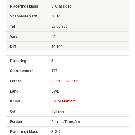
1, Classic R
50.143
12:59.829
15
46.106
5
477
Björn Davidsson
SWE
SHRA Mantorp
Tullinge
Pontiac Trans Am
3, 3C