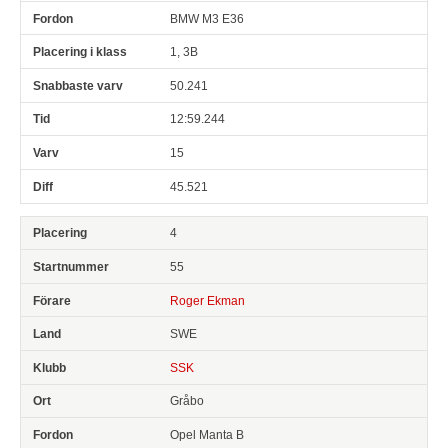
BMW M3 E36
1, 3B
50.241
12:59.244
15
45.521
4
55
Roger Ekman
SWE
SSK
Gråbo
Opel Manta B