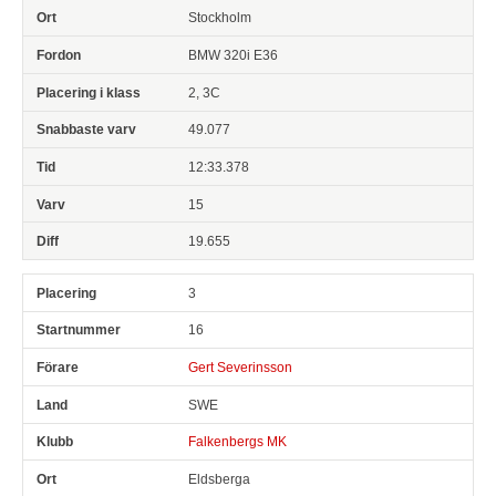
Stockholm
BMW 320i E36
2, 3C
49.077
12:33.378
15
19.655
3
16
Gert Severinsson
SWE
Falkenbergs MK
Eldsberga