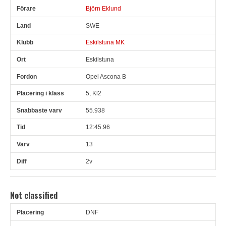
Björn Eklund
SWE
Eskilstuna MK
Eskilstuna
Opel Ascona B
5, Kl2
55.938
12:45.96
13
2v
Not classified
DNF
Pl
Snr
Förare
Land
Klubb
Ort
Fordon
Pl i klass