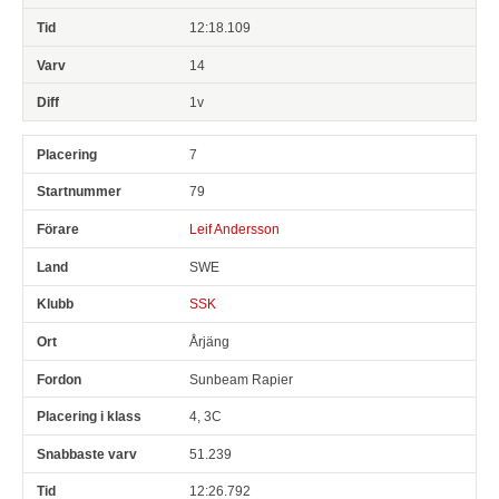
12:18.109
14
1v
7
79
Leif Andersson
SWE
SSK
Årjäng
Sunbeam Rapier
4, 3C
51.239
12:26.792