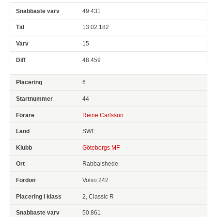
49.431
13:02.182
15
48.459
6
44
Reine Carlsson
SWE
Göteborgs MF
Rabbalshede
Volvo 242
2, Classic R
50.861