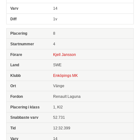
14
1v
8
4
Kjell Jansson
SWE
Enköpings MK
Vänge
Renault Laguna
1, Kl2
52.731
12:32.399
14