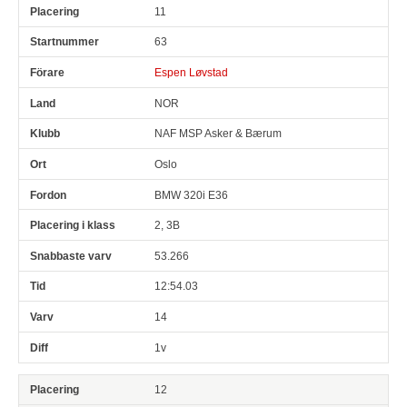
11
63
Espen Løvstad
NOR
NAF MSP Asker & Bærum
Oslo
BMW 320i E36
2, 3B
53.266
12:54.03
14
1v
12