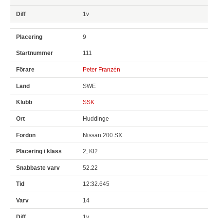
1v
9
111
Peter Franzén
SWE
SSK
Huddinge
Nissan 200 SX
2, Kl2
52.22
12:32.645
14
1v