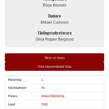
Börje Blomén
Domare
Mikael Carlsson
Tävlingssekreterare
Stina Röjder Berglund
Skriv ut listan
Visa klassindelad lista
1
Pl
Snr
Förare
Land
Klubb
Ort
Fordon
Pl i klass
96
Johan Wärnbring
SWE