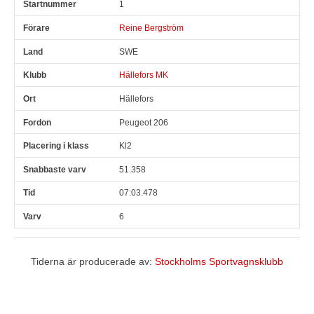
1
Reine Bergström
SWE
Hällefors MK
Hällefors
Peugeot 206
Kl2
51.358
07:03.478
6
Tiderna är producerade av:
Stockholms Sportvagnsklubb