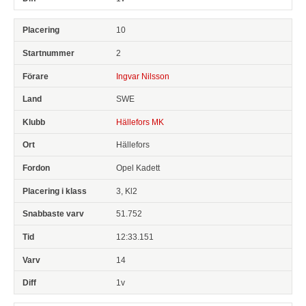
10
2
Ingvar Nilsson
SWE
Hällefors MK
Hällefors
Opel Kadett
3, Kl2
51.752
12:33.151
14
1v