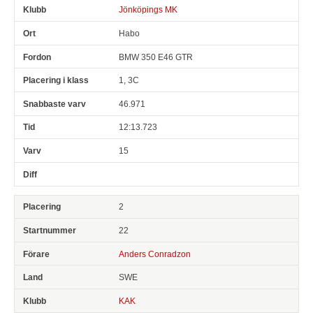
Jönköpings MK
Habo
BMW 350 E46 GTR
1, 3C
46.971
12:13.723
15
2
22
Anders Conradzon
SWE
KAK