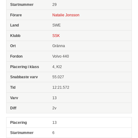
29
Natalie Jonsson
SWE
SSK
Gränna
Volvo 440
4, Kl2
55.027
12:21.572
13
2v
13
6