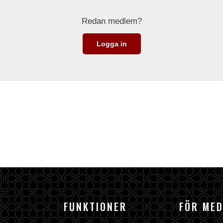
Redan medlem?
Logga in
FUNKTIONER
FÖR ME