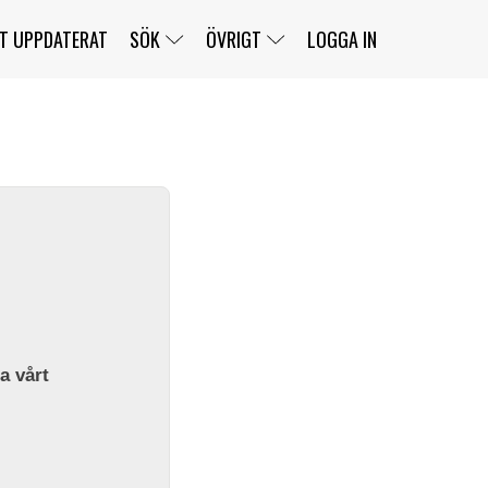
T UPPDATERAT
SÖK
ÖVRIGT
LOGGA IN
SERIER
BANOR
KLASSER
KLUBBAR
FÖRARE
TÄVLINGAR
CUSTOMER PORTAL
NEWSLETTERS UNSUBSCRIBE
SPONSORER
SUPER SALOON
SUPER STAR
GELLERÅSBANAN
LÄNKAR
KOMPLETTERA
PRESS
BENGANS NÖRDSIDA
OM OSS
la vårt
KONTAKT
WEBBSHOP