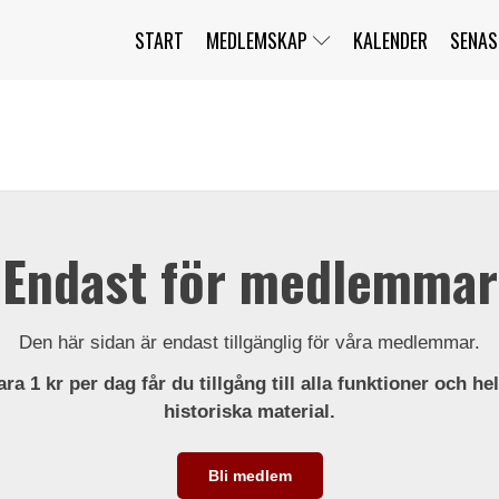
START
MEDLEMSKAP
KALENDER
SENAS
JAG HAR GLÖMT MITT LÖSENORD
MITT KONTO
BLI MEDLEM
Endast för medlemmar
Den här sidan är endast tillgänglig för våra medlemmar.
ra 1 kr per dag får du tillgång till alla funktioner och he
historiska material.
Bli medlem