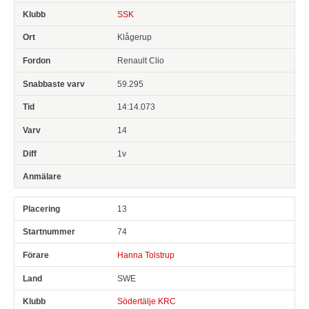
SSK
Klågerup
Renault Clio
59.295
14:14.073
14
1v
13
74
Hanna Tolstrup
SWE
Södertälje KRC