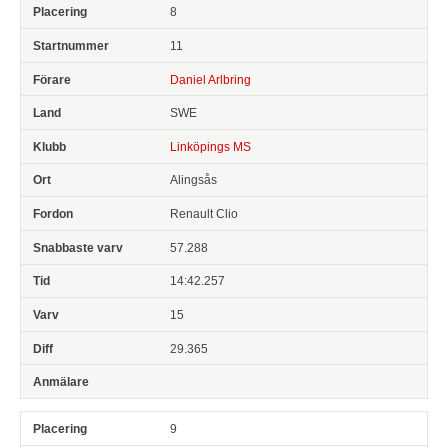
8
11
Daniel Arlbring
SWE
Linköpings MS
Alingsås
Renault Clio
57.288
14:42.257
15
29.365
9