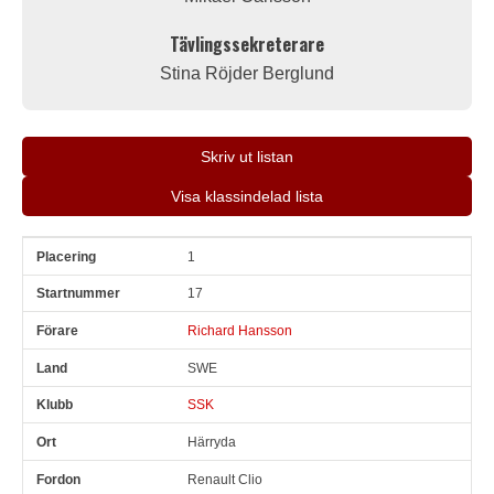
Tävlingssekreterare
Stina Röjder Berglund
Skriv ut listan
Visa klassindelad lista
1
Pl
Snr
Förare
Land
Klubb
Ort
Fordon
Sn. varv
17
Richard Hansson
SWE
SSK
Härryda
Renault Clio