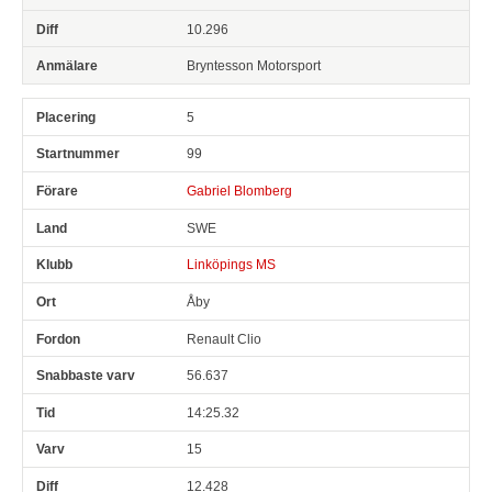
10.296
Bryntesson Motorsport
5
99
Gabriel Blomberg
SWE
Linköpings MS
Åby
Renault Clio
56.637
14:25.32
15
12.428