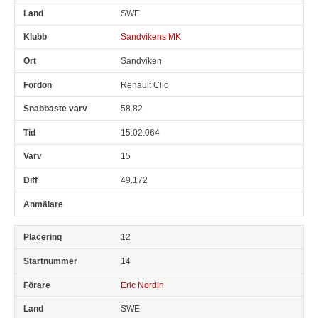
SWE
Sandvikens MK
Sandviken
Renault Clio
58.82
15:02.064
15
49.172
12
14
Eric Nordin
SWE