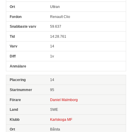
Uttran
Renault Clio
59.637
14:28.761
14
1v
14
95
Daniel Malmborg
SWE
Karlskoga MF
Bålsta