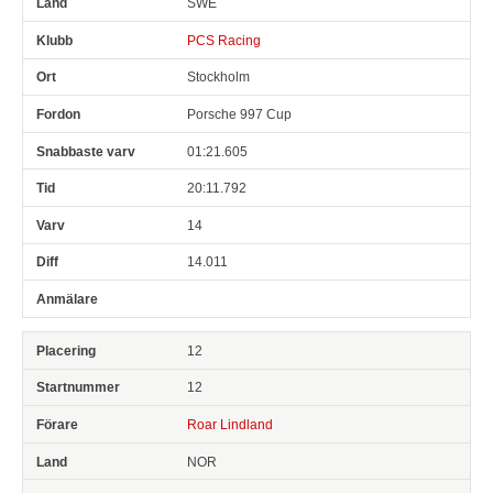
SWE
PCS Racing
Stockholm
Porsche 997 Cup
01:21.605
20:11.792
14
14.011
12
12
Roar Lindland
NOR