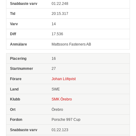
01:22.248
20:15.317
14
17.536
Mattssons Fasteners AB
16
27
Johan Löfqvist
SWE
SMK Örebro
Örebro
Porsche 997 Cup
01:22.123