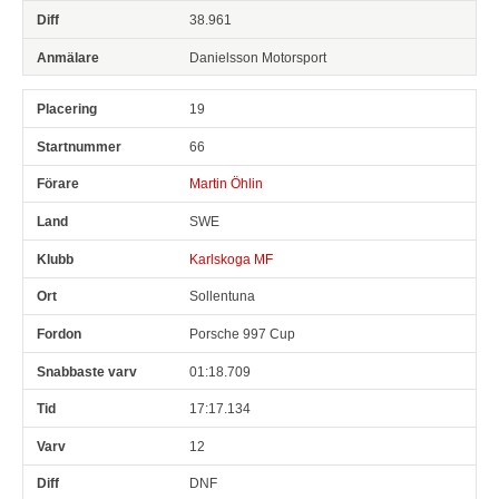
38.961
Danielsson Motorsport
19
66
Martin Öhlin
SWE
Karlskoga MF
Sollentuna
Porsche 997 Cup
01:18.709
17:17.134
12
DNF