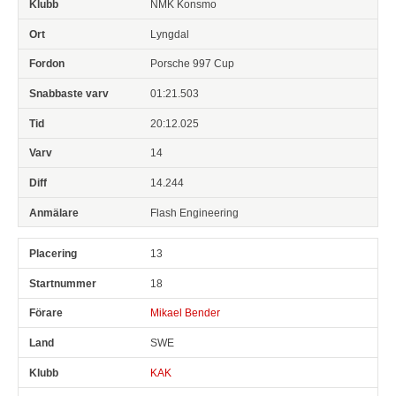
NMK Konsmo
Lyngdal
Porsche 997 Cup
01:21.503
20:12.025
14
14.244
Flash Engineering
13
18
Mikael Bender
SWE
KAK