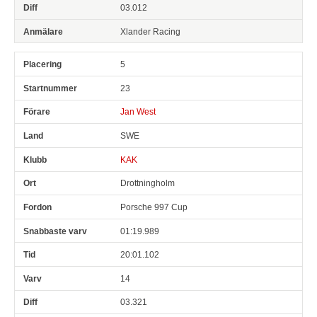
03.012
Xlander Racing
5
23
Jan West
SWE
KAK
Drottningholm
Porsche 997 Cup
01:19.989
20:01.102
14
03.321