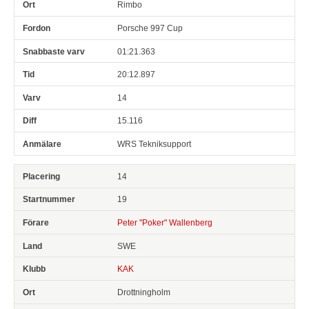
Rimbo
Porsche 997 Cup
01:21.363
20:12.897
14
15.116
WRS Tekniksupport
14
19
Peter "Poker" Wallenberg
SWE
KAK
Drottningholm