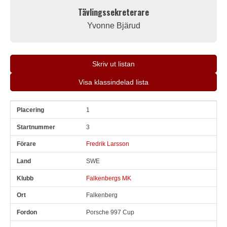
Tävlingssekreterare
Yvonne Bjärud
Skriv ut listan
Visa klassindelad lista
1
Pl
Snr
Förare
Land
Klubb
Ort
Fordon
Sn. varv
3
Fredrik Larsson
SWE
Falkenbergs MK
Falkenberg
Porsche 997 Cup