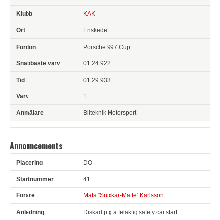
KAK
Enskede
Porsche 997 Cup
01:24.922
01:29.933
1
Bilteknik Motorsport
Announcements
DQ
Pl
Snr
Förare
Anledning
41
Mats ”Snickar-Matte” Karlsson
Diskad p g a felaktig safety car start