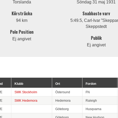
Torslanda
Söndag 31 maj 1931
Körsträcka
Snabbaste varv
94 km
5:49.5, Carl-Ivar ”Skeppa
Skeppstedt
Pole Position
Publik
Ej angivet
Ej angivet
nd
Klubb
Ort
Fordon
E
SMK Stockholm
Östersund
FN
E
SMK Hedemora
Hedemora
Raleigh
E
Göteborg
Husqvarna
E
Göteborg
New Hudson