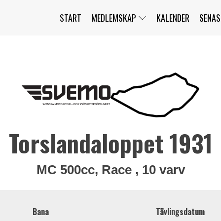
START
MEDLEMSKAP
KALENDER
SENAS
JAG HAR GLÖMT MITT LÖSENORD
MITT KONTO
BLI MEDLEM
Torslandaloppet 1931
MC 500cc, Race , 10 varv
Bana
Tävlingsdatum