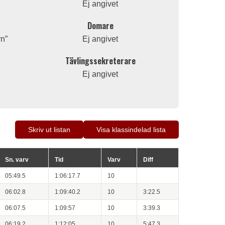
Ej angivet
Domare
rn”
Ej angivet
Tävlingssekreterare
Ej angivet
Skriv ut listan
Visa klassindelad lista
Sn. varv
Tid
Varv
Diff
05:49.5
1:06:17.7
10
06:02.8
1:09:40.2
10
3:22.5
06:07.5
1:09:57
10
3:39.3
06:19.2
1:12:05
10
5:47.3