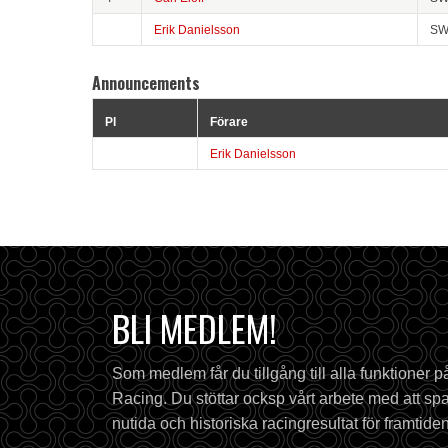
Erik Danielsson
SW
Announcements
Pl
Förare
Erik Danielsson
BLI MEDLEM!
Som medlem får du tillgång till alla funktioner 
Racing. Du stöttar ocksp vårt arbete med att spa
nutida och historiska racingresultat för framtiden