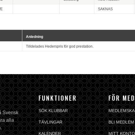
E
SAKNAS
Anledning
Tilldelades Hederspris för god prestation.
FUNKTIONER
FÖR ME
SÖK KLUBBAR
MEDLEMSKA
på Svensk
ra alla
TÄVLINGAR
BLI MEDLEM
.
KALENDER
MITT KONTO