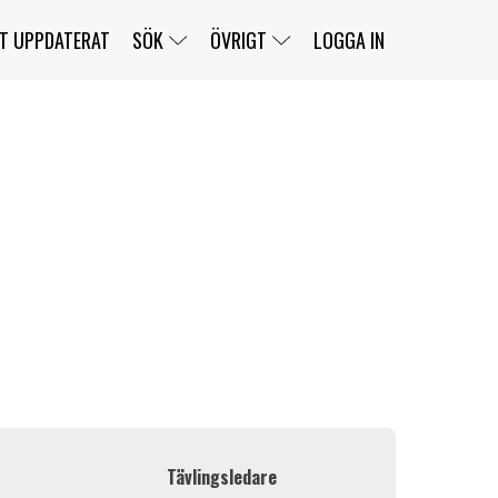
T UPPDATERAT
SÖK
ÖVRIGT
LOGGA IN
SERIER
BANOR
KLASSER
KLUBBAR
FÖRARE
TÄVLINGAR
CUSTOMER PORTAL
NEWSLETTERS UNSUBSCRIBE
SPONSORER
SUPER SALOON
SUPER STAR
GELLERÅSBANAN
LÄNKAR
KOMPLETTERA
PRESS
BENGANS NÖRDSIDA
OM OSS
KONTAKT
WEBBSHOP
Tävlingsledare