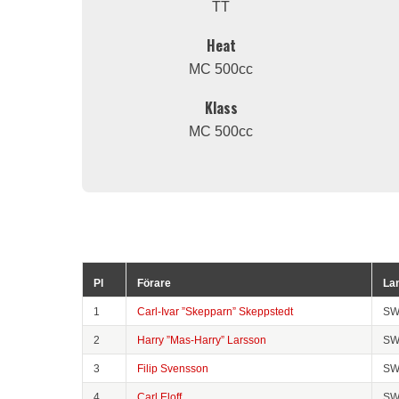
TT
Heat
MC 500cc
Klass
MC 500cc
Pl
Förare
La
1
Carl-Ivar ”Skepparn” Skeppstedt
SW
2
Harry ”Mas-Harry” Larsson
SW
3
Filip Svensson
SW
4
Carl Eloff
SW