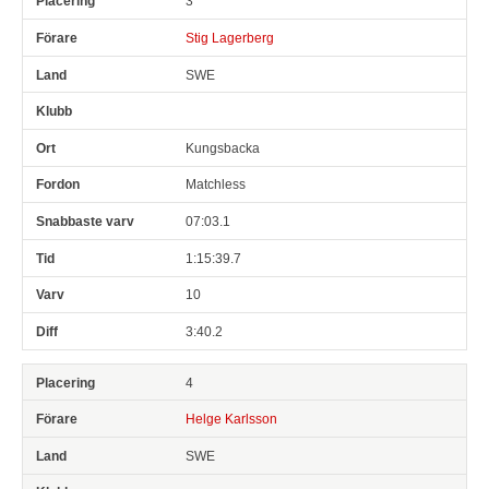
3
Stig Lagerberg
SWE
Kungsbacka
Matchless
07:03.1
1:15:39.7
10
3:40.2
4
Helge Karlsson
SWE