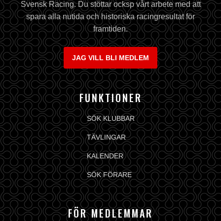
Svensk Racing. Du stöttar ocksp vårt arbete med att
spara alla nutida och historiska racingresultat för
framtiden.
JAG VILL BLI MEDLEM
FUNKTIONER
SÖK KLUBBAR
TÄVLINGAR
KALENDER
SÖK FÖRARE
FÖR MEDLEMMAR