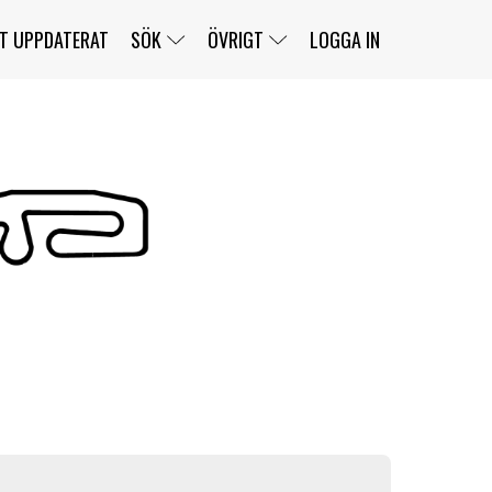
T UPPDATERAT
SÖK
ÖVRIGT
LOGGA IN
SERIER
BANOR
KLASSER
KLUBBAR
FÖRARE
TÄVLINGAR
CUSTOMER PORTAL
NEWSLETTERS UNSUBSCRIBE
SPONSORER
SUPER SALOON
SUPER STAR
GELLERÅSBANAN
LÄNKAR
KOMPLETTERA
PRESS
BENGANS NÖRDSIDA
OM OSS
KONTAKT
WEBBSHOP