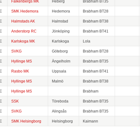
E
Falkenbergs MK
Heberg
Brabham BT35
E
SMK Hedemora
Hedemora
Brabham BT28
E
Halmstads AK
Halmstad
Brabham BT38
E
Anderstorp RC
Jönköping
Brabham BT41
E
Karlskoga MK
Karlskoga
Lola
E
SVKG
Göteborg
Brabham BT28
E
Hyllinge MS
Ängelholm
Brabham BT35
E
Rasbo MK
Uppsala
Brabham BT41
E
Hyllinge MS
Malmö
Brabham BT38
E
Hyllinge MS
Brabham
E
SSK
Töreboda
Brabham BT35
E
SVKG
Alingsås
Brabham BT35
E
SMK Helsingborg
Helsingborg
Kaimann