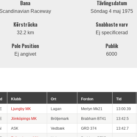
Bana
Tävlingsdatum
Scandinavian Raceway
Söndag 4 maj 1975
Körsträcka
Snabbaste varv
32.2 km
Ej specificerad
Pole Position
Publik
Ej angivet
6000
d
Klubb
Ort
Fordon
Tid
E
Ljungby MK
Lagan
Merlyn Mk21
13:00.39
E
Jönköpings MK
Brötjemark
Brabham BT41
13:42.5
N
ASK
Vedbæk
GRD 374
13:42.7