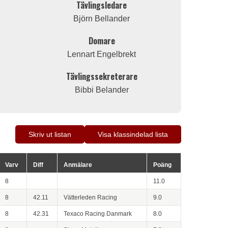
Tävlingsledare
Björn Bellander
Domare
Lennart Engelbrekt
Tävlingssekreterare
Bibbi Belander
Skriv ut listan
Visa klassindelad lista
Varv
Diff
Anmälare
Poäng
8
11.0
8
42.11
Vätterleden Racing
9.0
8
42.31
Texaco Racing Danmark
8.0