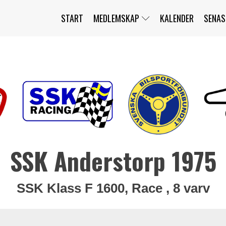
START
MEDLEMSKAP
KALENDER
SENAS
JAG HAR GLÖMT MITT LÖSENORD
MITT KONTO
BLI MEDLEM
SSK Anderstorp 1975
SSK Klass F 1600, Race , 8 varv