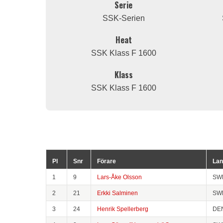
Serie
SSK-Serien
Heat
SSK Klass F 1600
Klass
SSK Klass F 1600
Pl
Snr
Förare
Lan
1
9
Lars-Åke Olsson
SW
2
21
Erkki Salminen
SW
3
24
Henrik Spellerberg
DE