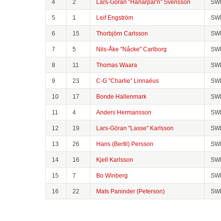
4
2
Lars-Göran "Hanarpar'n" Svensson
SW
5
1
Leif Engström
SW
6
15
Thorbjörn Carlsson
SW
7
5
Nils-Åke "Nåcke" Carlborg
SW
8
11
Thomas Waara
SW
9
23
C-G ”Charlie” Linnaéus
SW
10
17
Bonde Hallenmark
SW
11
4
Anders Hermansson
SW
12
19
Lars-Göran "Lasse" Karlsson
SW
13
26
Hans (Bertil) Persson
SW
14
16
Kjell Karlsson
SW
15
7
Bo Winberg
SW
16
22
Mats Paninder (Peterson)
SW