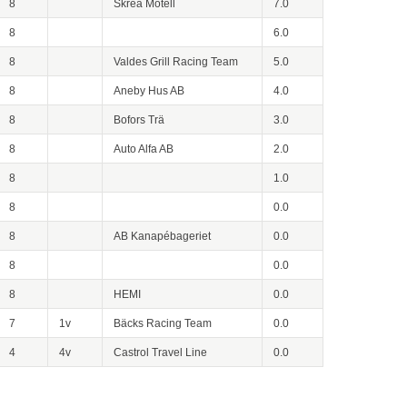
8
Skrea Motell
7.0
8
6.0
8
Valdes Grill Racing Team
5.0
8
Aneby Hus AB
4.0
8
Bofors Trä
3.0
8
Auto Alfa AB
2.0
8
1.0
8
0.0
8
AB Kanapébageriet
0.0
8
0.0
8
HEMI
0.0
7
1v
Bäcks Racing Team
0.0
4
4v
Castrol Travel Line
0.0