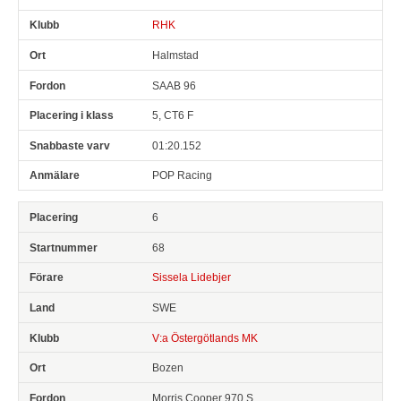
RHK
Halmstad
SAAB 96
5, CT6 F
01:20.152
POP Racing
6
68
Sissela Lidebjer
SWE
V:a Östergötlands MK
Bozen
Morris Cooper 970 S