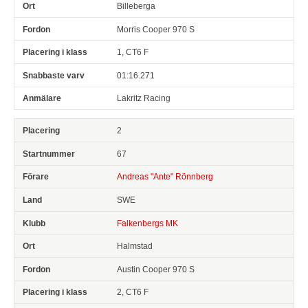
Billeberga
Morris Cooper 970 S
1, CT6 F
01:16.271
Lakritz Racing
2
67
Andreas "Ante" Rönnberg
SWE
Falkenbergs MK
Halmstad
Austin Cooper 970 S
2, CT6 F