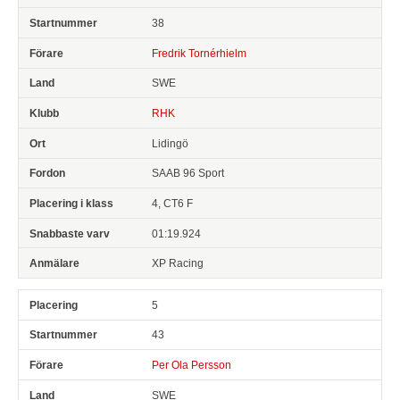
38
Fredrik Tornérhielm
SWE
RHK
Lidingö
SAAB 96 Sport
4, CT6 F
01:19.924
XP Racing
5
43
Per Ola Persson
SWE