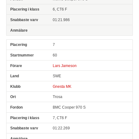
6, CT6 F
01:21.986
7
60
Lars Jameson
SWE
Gnesta MK
Trosa
BMC Cooper 970 S
7, CT6 F
01:22.269