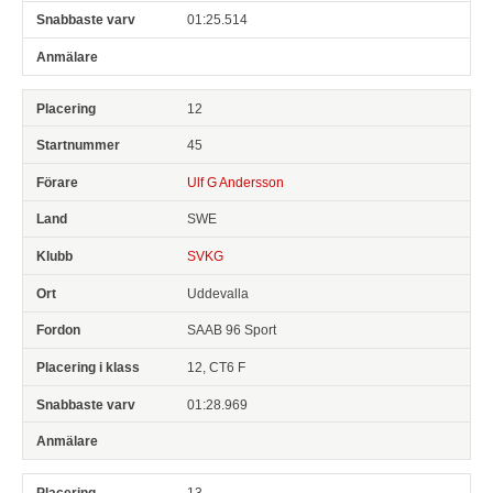
01:25.514
12
45
Ulf G Andersson
SWE
SVKG
Uddevalla
SAAB 96 Sport
12, CT6 F
01:28.969
13