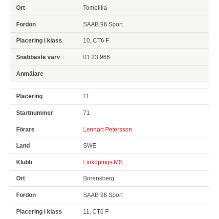
Tomelilla
SAAB 96 Sport
10, CT6 F
01:23.966
11
71
Lennart Petersson
SWE
Linköpings MS
Borensberg
SAAB 96 Sport
11, CT6 F