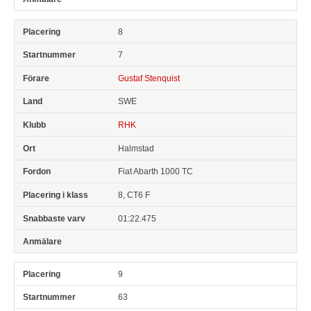
8
7
Gustaf Stenquist
SWE
RHK
Halmstad
Fiat Abarth 1000 TC
8, CT6 F
01:22.475
9
63