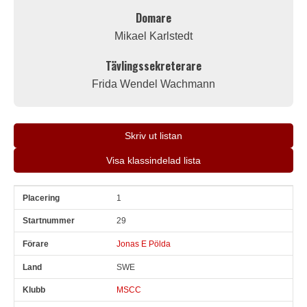
Domare
Mikael Karlstedt
Tävlingssekreterare
Frida Wendel Wachmann
Skriv ut listan
Visa klassindelad lista
1
Pl
Snr
Förare
Land
Klubb
Ort
Fordon
Pl i klass
29
Jonas E Pölda
SWE
MSCC