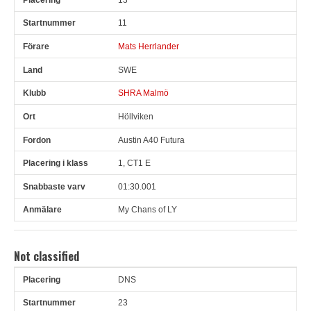
11
Mats Herrlander
SWE
SHRA Malmö
Höllviken
Austin A40 Futura
1, CT1 E
01:30.001
My Chans of LY
Not classified
DNS
Pl
Snr
Förare
Land
Klubb
Ort
Fordon
Pl i klass
23