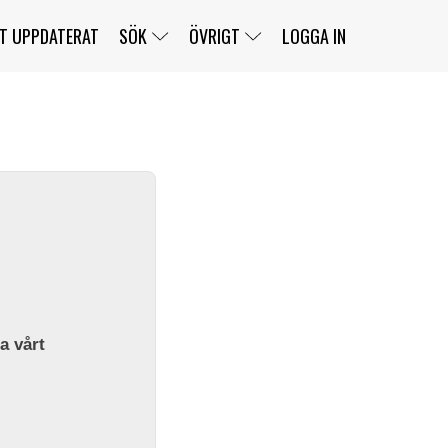
T UPPDATERAT
SÖK
ÖVRIGT
LOGGA IN
SERIER
BANOR
KLASSER
KLUBBAR
FÖRARE
TÄVLINGAR
CUSTOMER PORTAL
NEWSLETTERS UNSUBSCRIBE
SPONSORER
SUPER SALOON
SUPER STAR
GELLERÅSBANAN
LÄNKAR
KOMPLETTERA
PRESS
BENGANS NÖRDSIDA
OM OSS
la vårt
KONTAKT
WEBBSHOP