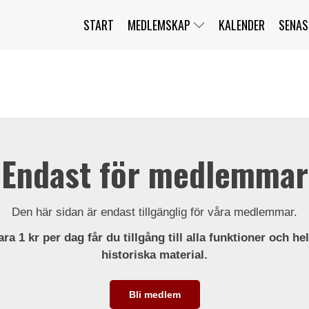
START
MEDLEMSKAP
KALENDER
SENAS
JAG HAR GLÖMT MITT LÖSENORD
MITT KONTO
BLI MEDLEM
Endast för medlemmar
Den här sidan är endast tillgänglig för våra medlemmar.
ra 1 kr per dag får du tillgång till alla funktioner och he
historiska material.
Bli medlem