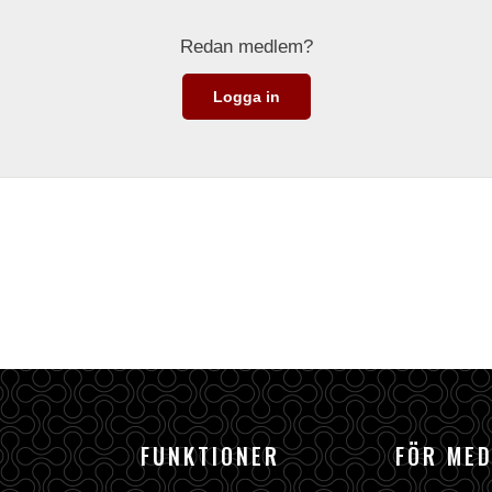
Redan medlem?
Logga in
FUNKTIONER
FÖR ME